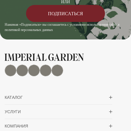
ИЛИ
ПОДПИСАТЬСЯ
Нажимая «Подписаться» вы соглашаетесь с условиями использования сайта и
политикой персональных данных
MAX
Дзен
YouTube
rutube
Telegram
Показать/скрыть 
КАТАЛОГ
Показать/скрыть 
УСЛУГИ
Показать/скрыть 
КОМПАНИЯ