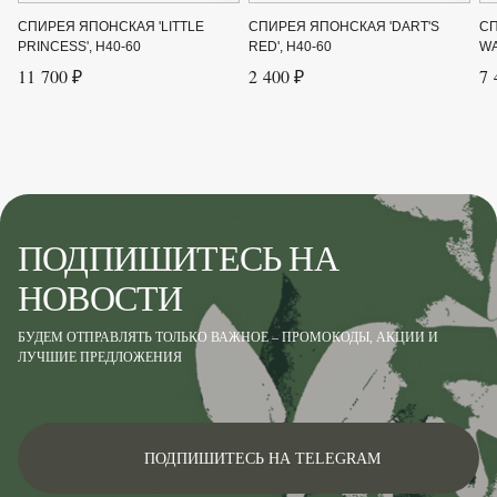
Цвет листвы
Зелёный
СПИРЕЯ ЯПОНСКАЯ 'LITTLE
СПИРЕЯ ЯПОНСКАЯ 'DART'S
СП
PRINCESS', H40-60
RED', H40-60
WA
Цвет цветка
Розовый
11 700 ₽
2 400 ₽
7 
ПОДПИШИТЕСЬ НА
НОВОСТИ
БУДЕМ ОТПРАВЛЯТЬ ТОЛЬКО ВАЖНОЕ – ПРОМОКОДЫ, АКЦИИ И
ЛУЧШИЕ ПРЕДЛОЖЕНИЯ
ПОДПИШИТЕСЬ НА TELEGRAM