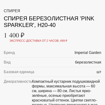
ВКА И
ДЕРЖАТЕЛИ
МАЛАЯ МЕХАНИЗАЦИЯ
СПИРЕЯ
+7 (495) 197 87
УХОД
ОТПУГИВАТЕЛИ ОТ ПТИЦ, НАСЕКОМЫХ И
87
СПИРЕЯ БЕРЕЗОЛИСТНАЯ 'PINK
ГРЫЗУНОВ
САДОВАЯ ОДЕЖДА И ОБУВЬ
SPARKLER', H20-40
САДОВЫЙ ИНСТРУМЕНТ
СЕМЕНА
1 400 ₽
СРЕДСТВА ЗАЩИТЫ РАСТЕНИЙ И УДОБРЕНИЯ
ТОВАРЫ ДЛЯ БАНЬ И САУН
ЭКСПРЕСС-ДОСТАВКА ОТ 2 ЧАСОВ, 499 ₽
ТОВАРЫ ДЛЯ ПОЛИВА
ТОВАРЫ ДЛЯ ТУРИЗМА И ПИКНИКА
Бренд
Imperial Garden
ТОВАРЫ И АПТЕКА ДЛЯ ПРУДА
ХОЗ ТОВАРЫ
Вид
березолистная
Sale
Новинки
Акции
Базовая единица
шт
Декоративность
Компактный кустарник подушковидной
формы, максимальная высота — 60
см, ширина — 80 см. Листья ярко-
зелёные, осенью приобретают
красноватый оттенок. Цветки светло-
розовые. Цветение происходит в мае-