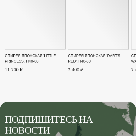
Период цветения
Май-июнь
Крупногабаритный товар
Нет
Род
Спирея
Сорт
'Pink Sparkler'
СПИРЕЯ ЯПОНСКАЯ 'LITTLE
СПИРЕЯ ЯПОНСКАЯ 'DART'S
СП
Форма
Раскидистый кустарник
PRINCESS', H40-60
RED', H40-60
WA
11 700 ₽
2 400 ₽
7 
Цвет листвы
Зелёный
Цвет цветка
Розовый
Ширина до
0.8
Ширина от
0.8
ПОДПИШИТЕСЬ НА
НОВОСТИ