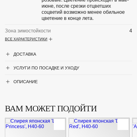
июне, после срезки отцветших
соцветий возможно менее обильное
цветение в конце лета.
Зона зимостойкости
4
ВСЕ ХАРАКТЕРИСТИКИ
Максимальная высота
0.6
ДОСТАВКА
Описание
Компактный кустарник подушковидной
формы, максимальная высота — 60 см,
УСЛУГИ ПО ПОСАДКЕ И УХОДУ
ширина — 80 см. Листья ярко-зелёные,
осенью приобретают красноватый оттенок.
Цветки светло-розовые. Цветение
ОПИСАНИЕ
происходит в мае-июне, после срезки
отцветших соцветий возможно менее
обильное цветение в конце лета.
ВАМ МОЖЕТ ПОДОЙТИ
Особенности
Светолюбива, выносит полутень. К
почвам нетребовательна, растёт на всех
кислых или слабощелочных
дренированных субстратах.
Морозостойкая.