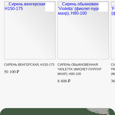
СИРЕНЬ ВЕНГЕРСКАЯ, H150-175
СИРЕНЬ ОБЫКНОВЕННАЯ
С
'VIOLETTA' (ФИОЛЕТ-ПУРПУР
'F
50 100 ₽
МАХР), H80-100
(Ф
8 600 ₽
36