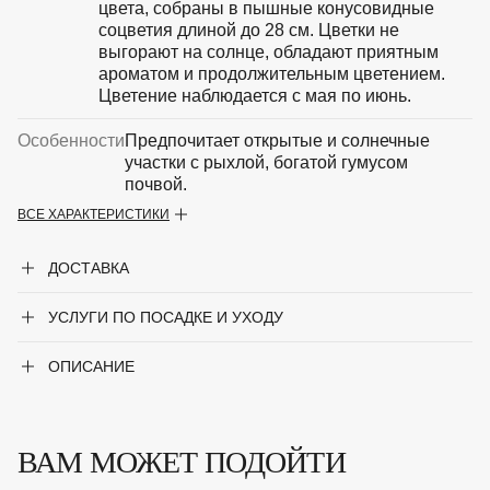
цвета, собраны в пышные конусовидные
соцветия длиной до 28 см. Цветки не
выгорают на солнце, обладают приятным
ароматом и продолжительным цветением.
Цветение наблюдается с мая по июнь.
Особенности
Предпочитает открытые и солнечные
участки с рыхлой, богатой гумусом
почвой.
ВСЕ ХАРАКТЕРИСТИКИ
Период цветения
Май-июнь
ДОСТАВКА
Крупногабаритный товар
Нет
УСЛУГИ ПО ПОСАДКЕ И УХОДУ
Род
Сирень
Сорт
'Krasnaya Moskva' (густо-пурпур немахр)
ОПИСАНИЕ
Цвет листвы
Зелёный
ВАМ МОЖЕТ ПОДОЙТИ
Цвет цветка
Пурпурный