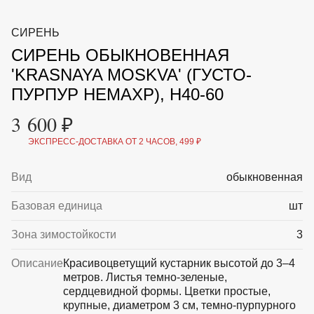
ВКА И
ДЕРЖАТЕЛИ
МАЛАЯ МЕХАНИЗАЦИЯ
СИРЕНЬ
+7 (495) 197 87
УХОД
ОТПУГИВАТЕЛИ ОТ ПТИЦ, НАСЕКОМЫХ И
87
СИРЕНЬ ОБЫКНОВЕННАЯ
ГРЫЗУНОВ
САДОВАЯ ОДЕЖДА И ОБУВЬ
'KRASNAYA MOSKVA' (ГУСТО-
САДОВЫЙ ИНСТРУМЕНТ
ПУРПУР НЕМАХР), H40-60
СЕМЕНА
СРЕДСТВА ЗАЩИТЫ РАСТЕНИЙ И УДОБРЕНИЯ
3 600 ₽
ТОВАРЫ ДЛЯ БАНЬ И САУН
ТОВАРЫ ДЛЯ ПОЛИВА
ЭКСПРЕСС-ДОСТАВКА ОТ 2 ЧАСОВ, 499 ₽
ТОВАРЫ ДЛЯ ТУРИЗМА И ПИКНИКА
ТОВАРЫ И АПТЕКА ДЛЯ ПРУДА
Вид
обыкновенная
ХОЗ ТОВАРЫ
Базовая единица
шт
Sale
Новинки
Акции
Зона зимостойкости
3
Описание
Красивоцветущий кустарник высотой до 3–4
метров. Листья темно-зеленые,
сердцевидной формы. Цветки простые,
крупные, диаметром 3 см, темно-пурпурного