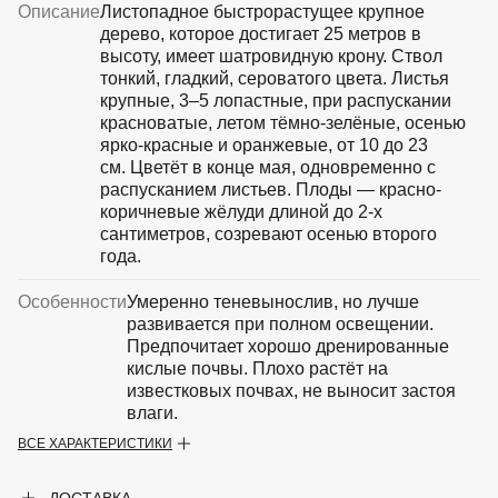
Описание
Листопадное быстрорастущее крупное
ВКА И
ДЕРЖАТЕЛИ
дерево, которое достигает 25 метров в
МАЛАЯ МЕХАНИЗАЦИЯ
высоту, имеет шатровидную крону. Ствол
+7 (495) 197 87
УХОД
ОТПУГИВАТЕЛИ ОТ ПТИЦ, НАСЕКОМЫХ И
тонкий, гладкий, сероватого цвета. Листья
87
ГРЫЗУНОВ
крупные, 3–5 лопастные, при распускании
САДОВАЯ ОДЕЖДА И ОБУВЬ
красноватые, летом тёмно-зелёные, осенью
САДОВЫЙ ИНСТРУМЕНТ
ярко-красные и оранжевые, от 10 до 23
СЕМЕНА
см. Цветёт в конце мая, одновременно с
СРЕДСТВА ЗАЩИТЫ РАСТЕНИЙ И УДОБРЕНИЯ
распусканием листьев. Плоды — красно-
ТОВАРЫ ДЛЯ БАНЬ И САУН
коричневые жёлуди длиной до 2-х
ТОВАРЫ ДЛЯ ПОЛИВА
сантиметров, созревают осенью второго
ТОВАРЫ ДЛЯ ТУРИЗМА И ПИКНИКА
года.
ТОВАРЫ И АПТЕКА ДЛЯ ПРУДА
ХОЗ ТОВАРЫ
Особенности
Умеренно теневынослив, но лучше
развивается при полном освещении.
Sale
Новинки
Акции
Предпочитает хорошо дренированные
кислые почвы. Плохо растёт на
известковых почвах, не выносит застоя
влаги.
ВСЕ ХАРАКТЕРИСТИКИ
Крупногабаритный товар
Нет