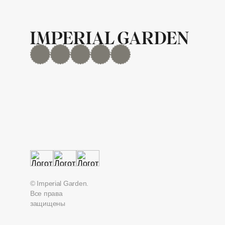
MAX
Дзен
YouTube
rutube
Telegram
© Imperial Garden.
Все права
защищены