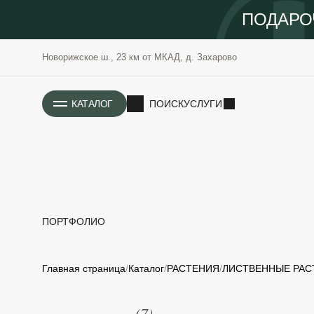
ПОДАРО
Новорижское ш., 23 км от МКАД, д. Захарово
ИСТОРИЯ
КАТАЛОГ
ПОИСК
УСЛУГИ
ПОРТФОЛИО
РАСТЕНИЯ
ОЗЕЛЕНЕНИЕ
Главная страница
Каталог
РАСТЕНИЯ
ЛИСТВЕННЫЕ РАС
САДОВЫЕ
ПРОЕКТИРОВАНИЕ
БЛАГОУСТРОЙСТВО
(7)
Количество элементов: