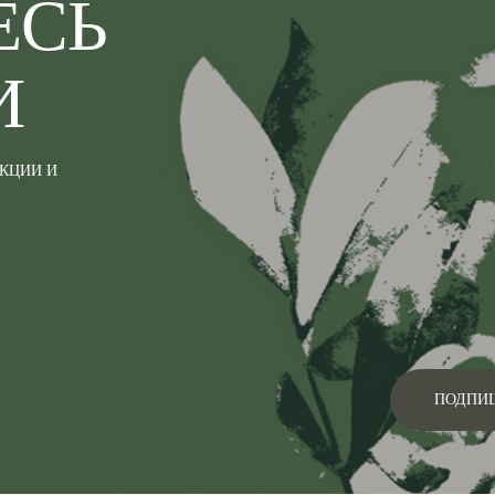
ЕСЬ
И
АКЦИИ И
ПОДПИ