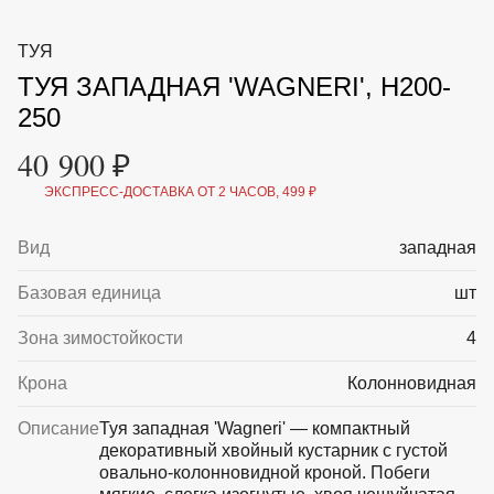
ВКА И
ДЕРЖАТЕЛИ
МАЛАЯ МЕХАНИЗАЦИЯ
ТУЯ
+7 (495) 197 87
УХОД
ОТПУГИВАТЕЛИ ОТ ПТИЦ, НАСЕКОМЫХ И
87
ТУЯ ЗАПАДНАЯ 'WAGNERI', H200-
ГРЫЗУНОВ
САДОВАЯ ОДЕЖДА И ОБУВЬ
250
САДОВЫЙ ИНСТРУМЕНТ
СЕМЕНА
40 900 ₽
СРЕДСТВА ЗАЩИТЫ РАСТЕНИЙ И УДОБРЕНИЯ
ТОВАРЫ ДЛЯ БАНЬ И САУН
ЭКСПРЕСС-ДОСТАВКА ОТ 2 ЧАСОВ, 499 ₽
ТОВАРЫ ДЛЯ ПОЛИВА
ТОВАРЫ ДЛЯ ТУРИЗМА И ПИКНИКА
Вид
западная
ТОВАРЫ И АПТЕКА ДЛЯ ПРУДА
ХОЗ ТОВАРЫ
Базовая единица
шт
Sale
Новинки
Акции
Зона зимостойкости
4
Крона
Колонновидная
Описание
Туя западная 'Wagneri' — компактный
декоративный хвойный кустарник с густой
овально-колонновидной кроной. Побеги