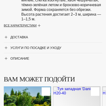
мягкие, слегка изогнутые, хвоя чешуйчатая,
тёмно-зелёная летом и бронзово-коричневая
зимой. Форма сохраняется без обрезки.
Высота растения достигает 2–3 м, ширина —
1–1,5 м.
ВСЕ ХАРАКТЕРИСТИКИ
Особенности
Светолюбива, но хорошо переносит
лёгкую полутень. Предпочитает
ДОСТАВКА
плодородные, умеренно влажные,
хорошо дренированные грунты.
УСЛУГИ ПО ПОСАДКЕ И УХОДУ
Крупногабаритный товар
Нет
ОПИСАНИЕ
Род
Туя
Сорт
'Wagneri'
ВАМ МОЖЕТ ПОДОЙТИ
Форма
Хвойный кустарник
Цвет хвои
Зелёный
Ширина до
1.5