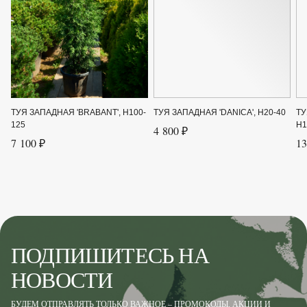
Ширина от
1
ТУЯ ЗАПАДНАЯ 'BRABANT', H100-
ТУЯ ЗАПАДНАЯ 'DANICA', H20-40
ТУ
125
H1
4 800 ₽
7 100 ₽
13
ПОДПИШИТЕСЬ НА
НОВОСТИ
БУДЕМ ОТПРАВЛЯТЬ ТОЛЬКО ВАЖНОЕ – ПРОМОКОДЫ, АКЦИИ И