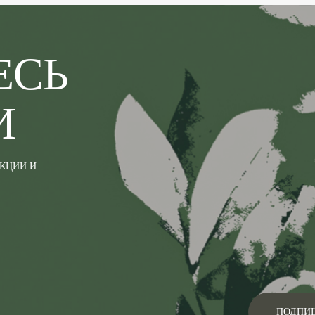
ЕСЬ
И
АКЦИИ И
ПОДПИ