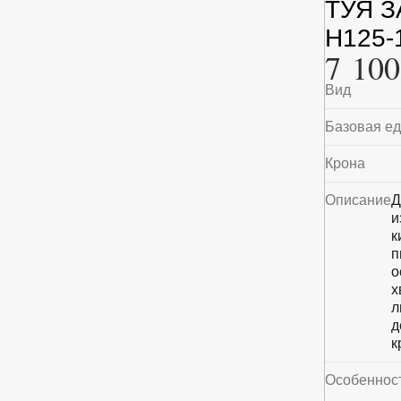
ТУЯ З
H125-
7 100
Вид
Базовая е
Крона
Описание
Д
и
к
п
о
х
л
д
к
Особеннос