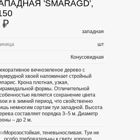
АПАДНАЯ 'SMARAGD',
150
 ₽
западная
диница
шт
Конусовидная
екоративное вечнозеленое дерево с
зумрудной хвоей напоминает стройный
ипарис. Крона плотная, узкая,
ирамидальной формы. Отличительной
собенностью является сохранение цвета
вои и в зимний период, что свойственно
ишь немногим сортам туи западной. Высота
ерева составляет порядка 3–5 м. Диаметр
роны – до 2 м.
ти
Морозостойкая, теневыносливая. Туи не
особо требовательны к свету, хорошо