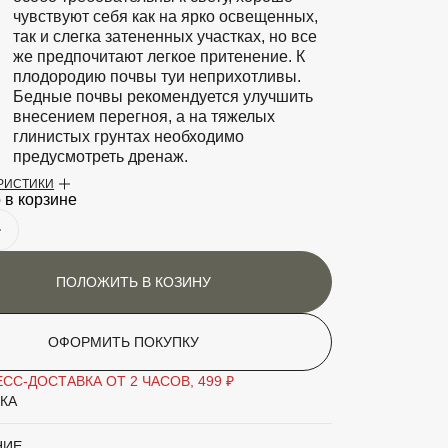
чувствуют себя как на ярко освещенных,
так и слегка затененных участках, но все
же предпочитают легкое притенение. К
плодородию почвы туи неприхотливы.
Бедные почвы рекомендуется улучшить
внесением перегноя, а на тяжелых
глинистых грунтах необходимо
предусмотреть дренаж.
ЕРИСТИКИ
аритный товар
Нет
 в корзине
Туя
'Smaragd'
ПОЛОЖИТЬ В КОЗИНУ
Хвойное дерево
ОФОРМИТЬ ПОКУПКУ
СС-ДОСТАВКА ОТ 2 ЧАСОВ, 499 ₽
КА
НИЕ