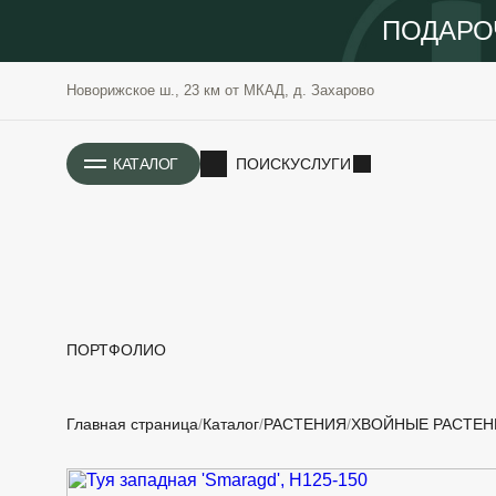
ПОДАРО
Новорижское ш., 23 км от МКАД, д. Захарово
ИСТОРИЯ
КАТАЛОГ
ПОИСК
УСЛУГИ
ПОРТФОЛИО
РАСТЕНИЯ
ОЗЕЛЕНЕНИЕ
Главная страница
Каталог
РАСТЕНИЯ
ХВОЙНЫЕ РАСТЕН
САДОВЫЕ
ПРОЕКТИРОВАНИЕ
БЛАГОУСТРОЙСТВО