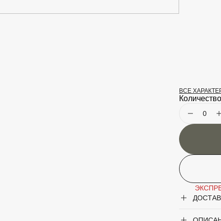
ВСЕ ХАРАКТ
Крупногаб
Количество
Род
Сорт
Форма
ЭКСПРЕ
ДОСТАВ
ОПИСА