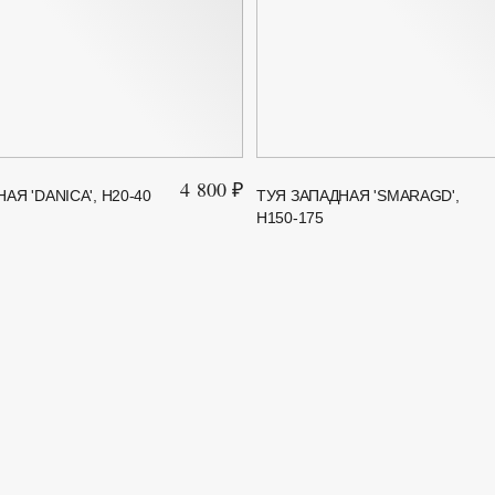
4 800 ₽
АЯ 'DANICA', H20-40
ТУЯ ЗАПАДНАЯ 'SMARAGD',
H150-175