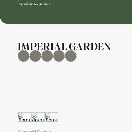
персональных данных
MAX
Дзен
YouTube
rutube
Telegram
© Imperial Garden.