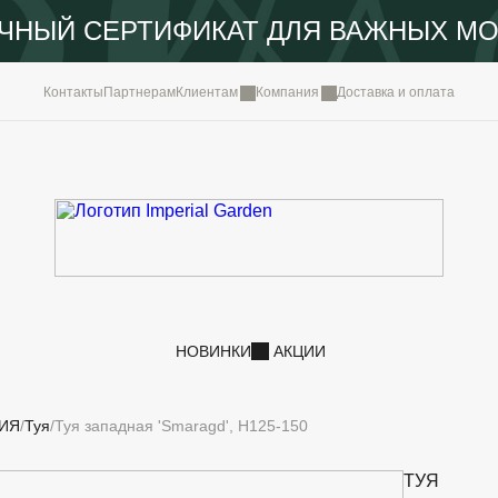
ЧНЫЙ СЕРТИФИКАТ ДЛЯ ВАЖНЫХ М
КОМПА
Контакты
Партнерам
Клиентам
Компания
Доставка и оплата
ПОРТФ
IMPERI
НОВОС
КОНТА
НОВИНКИ
АКЦИИ
ИЯ
Туя
Туя западная 'Smaragd', H125-150
ТУЯ