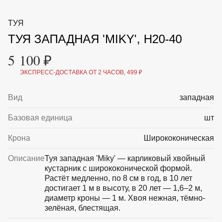
ВКА И
ДЕРЖАТЕЛИ
МАЛАЯ МЕХАНИЗАЦИЯ
ТУЯ
+7 (495) 197 87
УХОД
ОТПУГИВАТЕЛИ ОТ ПТИЦ, НАСЕКОМЫХ И
87
ТУЯ ЗАПАДНАЯ 'MIKY', H20-40
ГРЫЗУНОВ
САДОВАЯ ОДЕЖДА И ОБУВЬ
5 100 ₽
САДОВЫЙ ИНСТРУМЕНТ
СЕМЕНА
ЭКСПРЕСС-ДОСТАВКА ОТ 2 ЧАСОВ, 499 ₽
СРЕДСТВА ЗАЩИТЫ РАСТЕНИЙ И УДОБРЕНИЯ
ТОВАРЫ ДЛЯ БАНЬ И САУН
ТОВАРЫ ДЛЯ ПОЛИВА
Вид
западная
ТОВАРЫ ДЛЯ ТУРИЗМА И ПИКНИКА
ТОВАРЫ И АПТЕКА ДЛЯ ПРУДА
Базовая единица
шт
ХОЗ ТОВАРЫ
Крона
Ширококоническая
Sale
Новинки
Акции
Описание
Туя западная 'Miky' — карликовый хвойный
кустарник с ширококонической формой.
Растёт медленно, по 8 см в год, в 10 лет
достигает 1 м в высоту, в 20 лет — 1,6–2 м,
диаметр кроны — 1 м. Хвоя нежная, тёмно-
зелёная, блестящая.