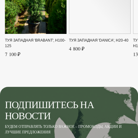
ТУЯ ЗАПАДНАЯ 'BRABANT', H100-
ТУЯ ЗАПАДНАЯ 'DANICA', H20-40
ТУ
125
H1
4 800 ₽
7 100 ₽
13
ПОДПИШИТЕСЬ НА
НОВОСТИ
БУДЕМ ОТПРАВЛЯТЬ ТОЛЬКО ВАЖНОЕ – ПРОМОКОДЫ, АКЦИИ И
ЛУЧШИЕ ПРЕДЛОЖЕНИЯ