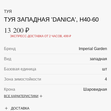
ВКА И
ДЕРЖАТЕЛИ
МАЛАЯ МЕХАНИЗАЦИЯ
ТУЯ
+7 (495) 197 87
УХОД
ОТПУГИВАТЕЛИ ОТ ПТИЦ, НАСЕКОМЫХ И
87
ТУЯ ЗАПАДНАЯ 'DANICA', H40-60
ГРЫЗУНОВ
САДОВАЯ ОДЕЖДА И ОБУВЬ
13 200 ₽
САДОВЫЙ ИНСТРУМЕНТ
СЕМЕНА
ЭКСПРЕСС-ДОСТАВКА ОТ 2 ЧАСОВ, 499 ₽
СРЕДСТВА ЗАЩИТЫ РАСТЕНИЙ И УДОБРЕНИЯ
ТОВАРЫ ДЛЯ БАНЬ И САУН
ТОВАРЫ ДЛЯ ПОЛИВА
Бренд
Imperial Garden
ТОВАРЫ ДЛЯ ТУРИЗМА И ПИКНИКА
ТОВАРЫ И АПТЕКА ДЛЯ ПРУДА
Вид
западная
ХОЗ ТОВАРЫ
Базовая единица
шт
Sale
Новинки
Акции
Зона зимостойкости
4
Крона
Шаровидная
ВСЕ ХАРАКТЕРИСТИКИ
Максимальная высота
0.5
ДОСТАВКА
Описание
Туя западная 'Danica' — вечнозеленый,