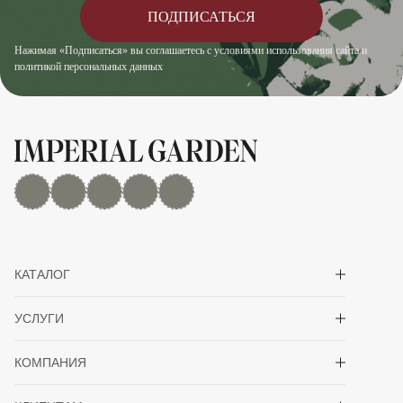
ПОДПИСАТЬСЯ
Нажимая «Подписаться» вы соглашаетесь с условиями использования сайта и
политикой персональных данных
MAX
Дзен
YouTube
rutube
Telegram
Показать/скрыть 
КАТАЛОГ
Показать/скрыть 
УСЛУГИ
Показать/скрыть 
КОМПАНИЯ
Показать/скрыть 