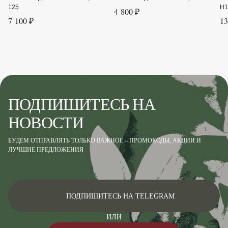
125
H1
4 800 ₽
Форма
Хвойный кустарник
7 100 ₽
13
Цвет хвои
Зелёный
ПОДПИШИТЕСЬ НА
НОВОСТИ
БУДЕМ ОТПРАВЛЯТЬ ТОЛЬКО ВАЖНОЕ – ПРОМОКОДЫ, АКЦИИ И
ЛУЧШИЕ ПРЕДЛОЖЕНИЯ
ПОДПИШИТЕСЬ НА TELEGRAM
ИЛИ