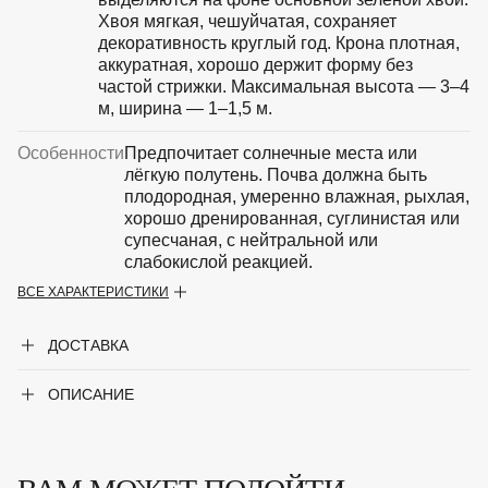
Хвоя мягкая, чешуйчатая, сохраняет
декоративность круглый год. Крона плотная,
аккуратная, хорошо держит форму без
частой стрижки. Максимальная высота — 3–4
м, ширина — 1–1,5 м.
Особенности
Предпочитает солнечные места или
лёгкую полутень. Почва должна быть
плодородная, умеренно влажная, рыхлая,
хорошо дренированная, суглинистая или
супесчаная, с нейтральной или
слабокислой реакцией.
ВСЕ ХАРАКТЕРИСТИКИ
Крупногабаритный товар
Нет
ДОСТАВКА
Род
Туя
ОПИСАНИЕ
Сорт
'Albospicata'
Форма
Хвойный кустарник