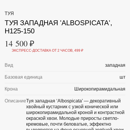
ВКА И
ДЕРЖАТЕЛИ
МАЛАЯ МЕХАНИЗАЦИЯ
ТУЯ
+7 (495) 197 87
УХОД
ОТПУГИВАТЕЛИ ОТ ПТИЦ, НАСЕКОМЫХ И
87
ТУЯ ЗАПАДНАЯ 'ALBOSPICATA',
ГРЫЗУНОВ
САДОВАЯ ОДЕЖДА И ОБУВЬ
Н125-150
САДОВЫЙ ИНСТРУМЕНТ
СЕМЕНА
14 500 ₽
СРЕДСТВА ЗАЩИТЫ РАСТЕНИЙ И УДОБРЕНИЯ
ТОВАРЫ ДЛЯ БАНЬ И САУН
ЭКСПРЕСС-ДОСТАВКА ОТ 2 ЧАСОВ, 499 ₽
ТОВАРЫ ДЛЯ ПОЛИВА
ТОВАРЫ ДЛЯ ТУРИЗМА И ПИКНИКА
Вид
западная
ТОВАРЫ И АПТЕКА ДЛЯ ПРУДА
ХОЗ ТОВАРЫ
Базовая единица
шт
Sale
Новинки
Акции
Крона
Широкопирамидальная
Описание
Туя западная ‘Albospicata’ — декоративный
хвойный кустарник с узкой конической или
широкопирамидальной кроной и контрастной
окраской хвои. Молодые приросты светло-
кремовые, почти беловатые, эффектно
выделяются на фоне основной зелёной хвои.