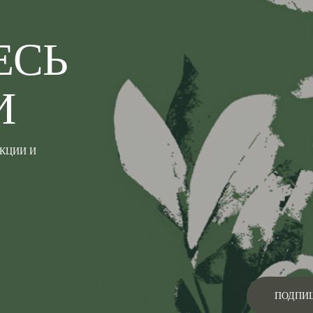
ЕСЬ
И
АКЦИИ И
ПОДПИ