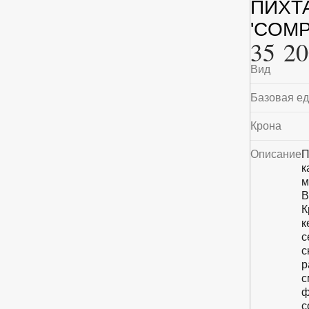
ПИХТ
'COMP
35 20
Вид
Базовая е
Крона
Описание
П
к
м
В
К
к
с
с
р
с
ф
с