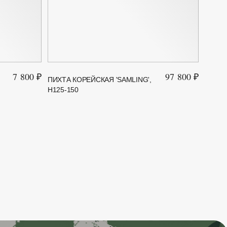
7 800 ₽
97 800 ₽
ПИХТА КОРЕЙСКАЯ 'SAMLING',
ПИХТА
H125-150