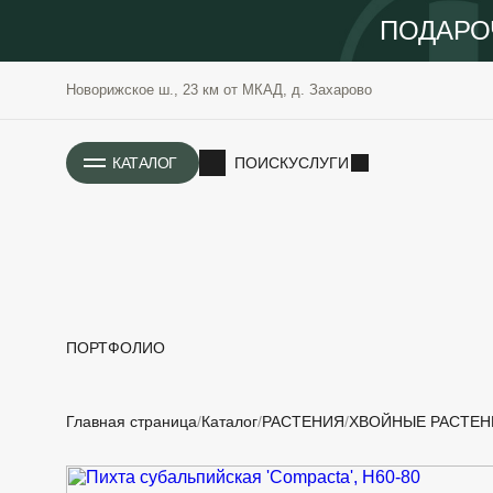
ПОДАРО
Новорижское ш., 23 км от МКАД, д. Захарово
ИСТОРИЯ
КАТАЛОГ
ПОИСК
УСЛУГИ
ПОРТФОЛИО
РАСТЕНИЯ
ОЗЕЛЕНЕНИЕ
Главная страница
Каталог
РАСТЕНИЯ
ХВОЙНЫЕ РАСТЕН
САДОВЫЕ
ПРОЕКТИРОВАНИЕ
БЛАГОУСТРОЙСТВО