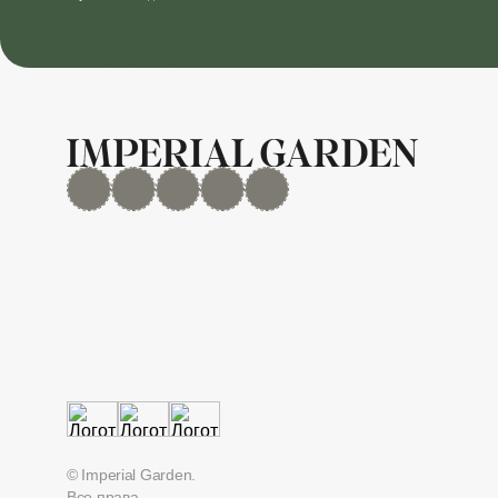
MAX
Дзен
YouTube
rutube
Telegram
© Imperial Garden.
Все права