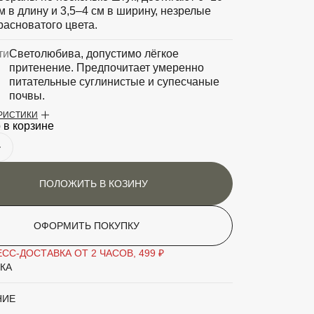
м в длину и 3,5–4 см в ширину, незрелые
расноватого цвета.
ти
Светолюбива, допустимо лёгкое
притенение. Предпочитает умеренно
питательные суглинистые и супесчаные
почвы.
ЕРИСТИКИ
аритный товар
Нет
 в корзине
Пихта
'Compacta'
ПОЛОЖИТЬ В КОЗИНУ
Хвойное дерево
ОФОРМИТЬ ПОКУПКУ
СС-ДОСТАВКА ОТ 2 ЧАСОВ, 499 ₽
КА
НИЕ