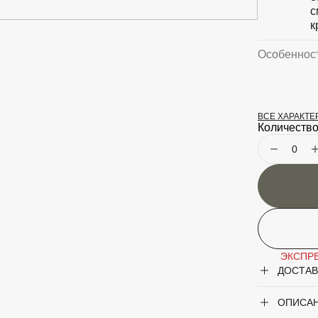
с
к
Особеннос
ВСЕ ХАРАКТ
Крупногаб
Количество
Род
Сорт
Форма
ЭКСПРЕ
ДОСТАВ
ОПИСА