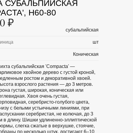
А СУБАЛЬПИЙСКАЯ
ACTA', H60-80
0 ₽
субальпийская
диница
шт
Коническая
ихта субальпийская 'Compacta' —
арликовое хвойное дерево с густой кроной,
едленным ростом и декоративной хвоей.
ысота взрослого растения — до 3 метров.
рона густая, широкая, коническая или
еглевидная. Хвоя очень густая,
ерповидная, серебристо-голубого цвета,
низу с белыми устьичными линиями, при
аспускании серебристая, не колючая, до 3
м в длину. Шишки удлиненно-эллиптической
ормы, слегка сжатые в верхушке, стоячие,
обраны по несколько штук, достигают 6–10