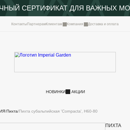
ЧНЫЙ СЕРТИФИКАТ ДЛЯ ВАЖНЫХ М
КОМПА
Контакты
Партнерам
Клиентам
Компания
Доставка и оплата
ПОРТФ
IMPERI
НОВОС
КОНТА
НОВИНКИ
АКЦИИ
ИЯ
Пихта
Пихта субальпийская 'Compacta', H60-80
ПИХТА