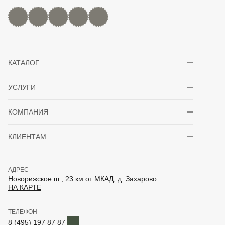
MAX
Дзен
YouTube
rutube
Telegram
Показать/скрыть 
КАТАЛОГ
Показать/скрыть 
УСЛУГИ
Показать/скрыть 
КОМПАНИЯ
Показать/скрыть 
КЛИЕНТАМ
АДРЕС
Новорижское ш., 23 км от МКАД, д. Захарово
НА КАРТЕ
ТЕЛЕФОН
Telegram
8 (495) 197 87 87