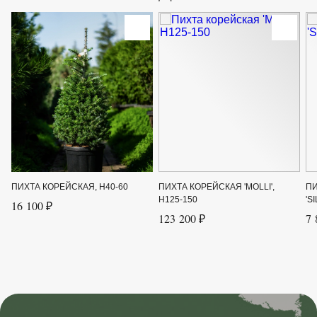
Ширина от
1.5
ПИХТА КОРЕЙСКАЯ, H40-60
ПИХТА КОРЕЙСКАЯ 'MOLLI',
ПИ
H125-150
'S
16 100 ₽
123 200 ₽
7 