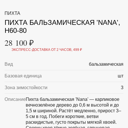
ВКА И
ДЕРЖАТЕЛИ
МАЛАЯ МЕХАНИЗАЦИЯ
ПИХТА
+7 (495) 197 87
УХОД
ОТПУГИВАТЕЛИ ОТ ПТИЦ, НАСЕКОМЫХ И
87
ПИХТА БАЛЬЗАМИЧЕСКАЯ 'NANA',
ГРЫЗУНОВ
САДОВАЯ ОДЕЖДА И ОБУВЬ
H60-80
САДОВЫЙ ИНСТРУМЕНТ
СЕМЕНА
28 100 ₽
СРЕДСТВА ЗАЩИТЫ РАСТЕНИЙ И УДОБРЕНИЯ
ТОВАРЫ ДЛЯ БАНЬ И САУН
ЭКСПРЕСС-ДОСТАВКА ОТ 2 ЧАСОВ, 499 ₽
ТОВАРЫ ДЛЯ ПОЛИВА
ТОВАРЫ ДЛЯ ТУРИЗМА И ПИКНИКА
Вид
бальзамическая
ТОВАРЫ И АПТЕКА ДЛЯ ПРУДА
ХОЗ ТОВАРЫ
Базовая единица
шт
Sale
Новинки
Акции
Зона зимостойкости
3
Описание
Пихта бальзамическая 'Nana' — карликовое
вечнозелёное дерево до 0,6 м высотой и до
1,5 м шириной. Растёт медленно, прирост 3–
5 см в год. Побеги короткие, ветви
раскидистые, густо покрыты мягкой хвоей.
Сверху хвоя тёмно-зелёная, глянцевая,