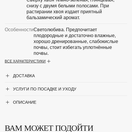
снизу с двумя белыми полосами. При
растирании хвоя издает приятный
бальзамический аромат.
Особенности
Светолюбива. Предпочитает
плодородные и достаточно влажные,
хорошо дренированные, слабокислые
почвы, стоит избегать уплотнённые
почвы.
ВСЕ ХАРАКТЕРИСТИКИ
Крупногабаритный товар
Нет
ДОСТАВКА
Род
Пихта
УСЛУГИ ПО ПОСАДКЕ И УХОДУ
Сорт
'Nana'
Форма
Хвойное дерево
ОПИСАНИЕ
Цвет хвои
Зелёный
ВАМ МОЖЕТ ПОДОЙТИ
Ширина до
1.5