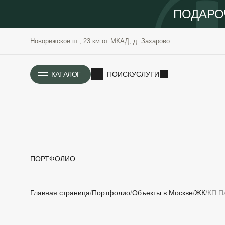
ПОДАРО
Новорижское ш., 23 км от МКАД, д. Захарово
ИСТОРИЯ
КАТАЛОГ
ПОИСК
УСЛУГИ
ПОРТФОЛИО
РАСТЕНИЯ
ОЗЕЛЕНЕНИЕ
Главная страница
Портфолио
Объекты в Москве
ЖК
КП П
САДОВЫЕ
ПРОЕКТИРОВАНИЕ
БЛАГОУСТРОЙСТВО