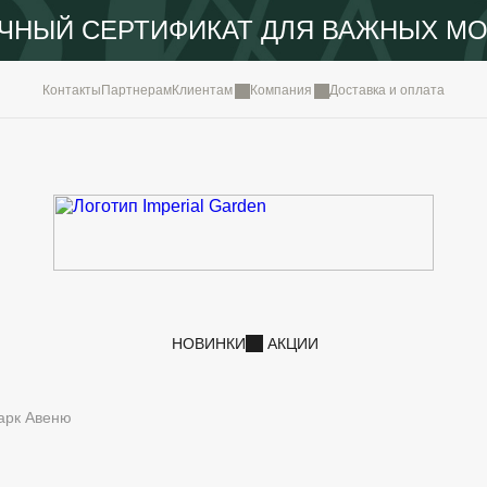
ЧНЫЙ СЕРТИФИКАТ ДЛЯ ВАЖНЫХ М
КОМПА
Контакты
Партнерам
Клиентам
Компания
Доставка и оплата
ПОРТФ
IMPERI
НОВОС
КОНТА
НОВИНКИ
АКЦИИ
арк Авеню