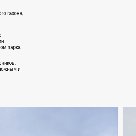
го газона,
с
ми
ом парка
рников,
сложным и