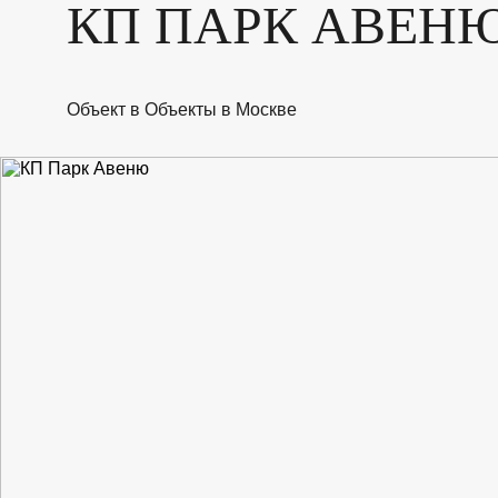
КП ПАРК АВЕН
ПРИНАДЛЕЖНОСТИ
ДОСТАВКА И УХОД
Объект в Объекты в Москве
+7 (495) 197 87 87
SALE
НОВИНКИ
АКЦИИ