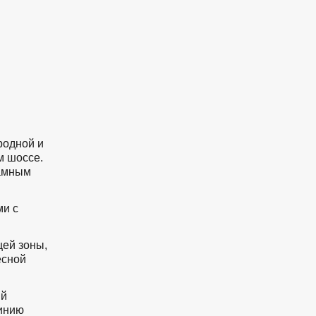
родной и
м шоссе.
рамным
ми с
ей зоны,
есной
ый
линию