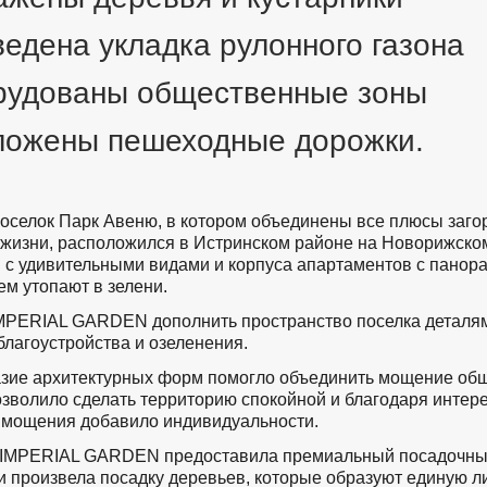
едена укладка рулонного газона
рудованы общественные зоны
ложены пешеходные дорожки.
оселок Парк Авеню, в котором объединены все плюсы заго
 жизни, расположился в Истринском районе на Новорижско
 с удивительными видами и корпуса апартаментов с пано
ем утопают в зелени.
MPERIAL GARDEN дополнить пространство поселка деталя
лагоустройства и озеленения.
зие архитектурных форм помогло объединить мощение общ
озволило сделать территорию спокойной и благодаря интер
 мощения добавило индивидуальности.
 IMPERIAL GARDEN предоставила премиальный посадочн
и произвела посадку деревьев, которые образуют единую 