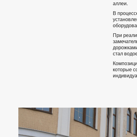
аллеи.
В процесс
установле
оборудова
При реали
замечател
дорожками
стал водо
Композици
которые с
индивиду