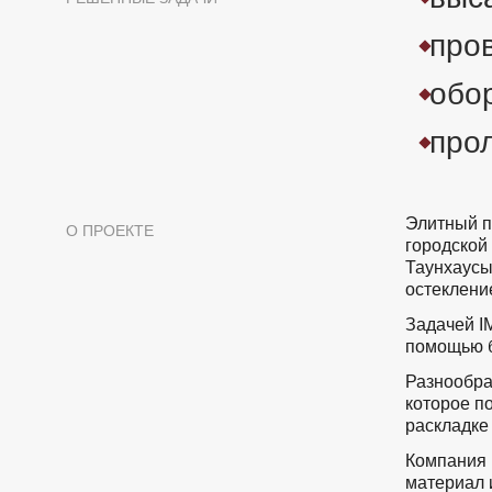
пров
обо
про
Элитный п
О ПРОЕКТЕ
городской
Таунхаусы
остеклени
Задачей I
помощью б
Разнообра
которое п
раскладке
Компания
материал 