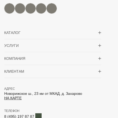
MAX
Дзен
YouTube
rutube
Telegram
Показать/скрыть 
КАТАЛОГ
Показать/скрыть 
УСЛУГИ
Показать/скрыть 
КОМПАНИЯ
Показать/скрыть 
КЛИЕНТАМ
АДРЕС
Новорижское ш., 23 км от МКАД, д. Захарово
НА КАРТЕ
ТЕЛЕФОН
Telegram
8 (495) 197 87 87