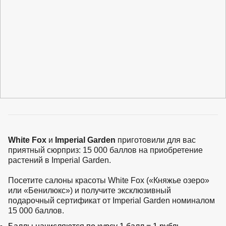
ВКА И
ДЕРЖАТЕЛИ
МАЛАЯ МЕХАНИЗАЦИЯ
+7 (495) 197 87
УХОД
ОТПУГИВАТЕЛИ ОТ ПТИЦ, НАСЕКОМЫХ И
87
ГРЫЗУНОВ
САДОВАЯ ОДЕЖДА И ОБУВЬ
САДОВЫЙ ИНСТРУМЕНТ
СЕМЕНА
СРЕДСТВА ЗАЩИТЫ РАСТЕНИЙ И УДОБРЕНИЯ
ТОВАРЫ ДЛЯ БАНЬ И САУН
ТОВАРЫ ДЛЯ ПОЛИВА
ТОВАРЫ ДЛЯ ТУРИЗМА И ПИКНИКА
ТОВАРЫ И АПТЕКА ДЛЯ ПРУДА
ХОЗ ТОВАРЫ
White Fox
и
Imperial Garden
приготовили для вас
приятный сюрприз: 15 000 баллов на приобретение
Sale
Новинки
Акции
растений в Imperial Garden.
Посетите салоны красоты White Fox («Княжье озеро»
или «Бенилюкс») и получите эксклюзивный
подарочный сертификат от Imperial Garden номиналом
15 000 баллов.