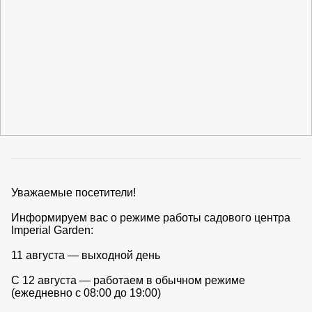
ВКА И
ДЕРЖАТЕЛИ
МАЛАЯ МЕХАНИЗАЦИЯ
+7 (495) 197 87
УХОД
ОТПУГИВАТЕЛИ ОТ ПТИЦ, НАСЕКОМЫХ И
87
ГРЫЗУНОВ
САДОВАЯ ОДЕЖДА И ОБУВЬ
САДОВЫЙ ИНСТРУМЕНТ
СЕМЕНА
СРЕДСТВА ЗАЩИТЫ РАСТЕНИЙ И УДОБРЕНИЯ
ТОВАРЫ ДЛЯ БАНЬ И САУН
ТОВАРЫ ДЛЯ ПОЛИВА
ТОВАРЫ ДЛЯ ТУРИЗМА И ПИКНИКА
ТОВАРЫ И АПТЕКА ДЛЯ ПРУДА
ХОЗ ТОВАРЫ
Уважаемые посетители!
Sale
Новинки
Акции
Информируем вас о режиме работы садового центра
Imperial Garden:
11 августа — выходной день
С 12 августа — работаем в обычном режиме
(ежедневно с 08:00 до 19:00)