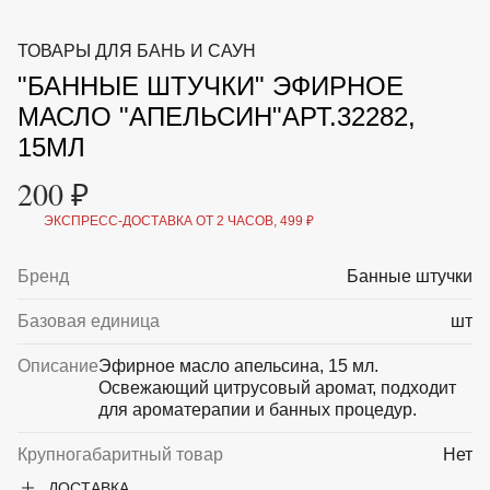
ВКА И
ДЕРЖАТЕЛИ
МАЛАЯ МЕХАНИЗАЦИЯ
ТОВАРЫ ДЛЯ БАНЬ И САУН
+7 (495) 197 87
УХОД
ОТПУГИВАТЕЛИ ОТ ПТИЦ, НАСЕКОМЫХ И
87
"БАННЫЕ ШТУЧКИ" ЭФИРНОЕ
ГРЫЗУНОВ
САДОВАЯ ОДЕЖДА И ОБУВЬ
МАСЛО "АПЕЛЬСИН"АРТ.32282,
САДОВЫЙ ИНСТРУМЕНТ
15МЛ
СЕМЕНА
СРЕДСТВА ЗАЩИТЫ РАСТЕНИЙ И УДОБРЕНИЯ
200 ₽
ТОВАРЫ ДЛЯ БАНЬ И САУН
ТОВАРЫ ДЛЯ ПОЛИВА
ЭКСПРЕСС-ДОСТАВКА ОТ 2 ЧАСОВ, 499 ₽
ТОВАРЫ ДЛЯ ТУРИЗМА И ПИКНИКА
ТОВАРЫ И АПТЕКА ДЛЯ ПРУДА
Бренд
Банные штучки
ХОЗ ТОВАРЫ
Базовая единица
шт
Sale
Новинки
Акции
Описание
Эфирное масло апельсина, 15 мл.
Освежающий цитрусовый аромат, подходит
для ароматерапии и банных процедур.
Крупногабаритный товар
Нет
ДОСТАВКА