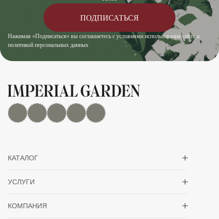
ПОДПИСАТЬСЯ
Нажимая «Подписаться» вы соглашаетесь с условиями использования сайта и
политикой персональных данных
MAX
Дзен
YouTube
rutube
Telegram
Показать/скрыть 
КАТАЛОГ
Показать/скрыть 
УСЛУГИ
Показать/скрыть 
КОМПАНИЯ