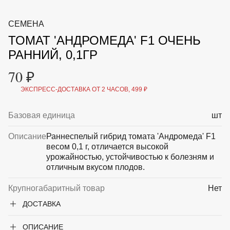
ВКА И
ДЕРЖАТЕЛИ
МАЛАЯ МЕХАНИЗАЦИЯ
СЕМЕНА
+7 (495) 197 87
УХОД
ОТПУГИВАТЕЛИ ОТ ПТИЦ, НАСЕКОМЫХ И
87
ТОМАТ 'АНДРОМЕДА' F1 ОЧЕНЬ
ГРЫЗУНОВ
САДОВАЯ ОДЕЖДА И ОБУВЬ
РАННИЙ, 0,1ГР
САДОВЫЙ ИНСТРУМЕНТ
СЕМЕНА
70 ₽
СРЕДСТВА ЗАЩИТЫ РАСТЕНИЙ И УДОБРЕНИЯ
ТОВАРЫ ДЛЯ БАНЬ И САУН
ЭКСПРЕСС-ДОСТАВКА ОТ 2 ЧАСОВ, 499 ₽
ТОВАРЫ ДЛЯ ПОЛИВА
ТОВАРЫ ДЛЯ ТУРИЗМА И ПИКНИКА
Базовая единица
шт
ТОВАРЫ И АПТЕКА ДЛЯ ПРУДА
ХОЗ ТОВАРЫ
Описание
Раннеспелый гибрид томата 'Андромеда' F1
весом 0,1 г, отличается высокой
Sale
Новинки
Акции
урожайностью, устойчивостью к болезням и
отличным вкусом плодов.
Крупногабаритный товар
Нет
ДОСТАВКА
ОПИСАНИЕ