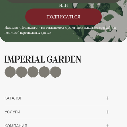
ИЛИ
ПОДПИСАТЬСЯ
Нажимая «Подписаться» вы соглашаетесь с условиями использования сайта и
политикой персональных данных
MAX
Дзен
YouTube
rutube
Telegram
Показать/скрыть 
КАТАЛОГ
Показать/скрыть 
УСЛУГИ
Показать/скрыть 
КОМПАНИЯ