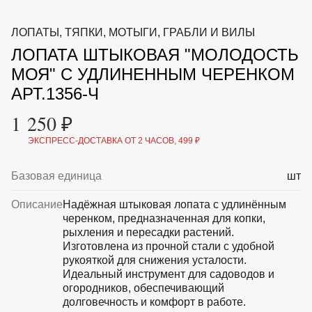
ВКА И
ДЕРЖАТЕЛИ
МАЛАЯ МЕХАНИЗАЦИЯ
ЛОПАТЫ, ТЯПКИ, МОТЫГИ, ГРАБЛИ И ВИЛЫ
+7 (495) 197 87
УХОД
ОТПУГИВАТЕЛИ ОТ ПТИЦ, НАСЕКОМЫХ И
87
ЛОПАТА ШТЫКОВАЯ "МОЛОДОСТЬ
ГРЫЗУНОВ
САДОВАЯ ОДЕЖДА И ОБУВЬ
МОЯ" С УДЛИНЕННЫМ ЧЕРЕНКОМ
САДОВЫЙ ИНСТРУМЕНТ
АРТ.1356-Ч
СЕМЕНА
СРЕДСТВА ЗАЩИТЫ РАСТЕНИЙ И УДОБРЕНИЯ
1 250 ₽
ТОВАРЫ ДЛЯ БАНЬ И САУН
ТОВАРЫ ДЛЯ ПОЛИВА
ЭКСПРЕСС-ДОСТАВКА ОТ 2 ЧАСОВ, 499 ₽
ТОВАРЫ ДЛЯ ТУРИЗМА И ПИКНИКА
ТОВАРЫ И АПТЕКА ДЛЯ ПРУДА
Базовая единица
шт
ХОЗ ТОВАРЫ
Описание
Надёжная штыковая лопата с удлинённым
Sale
Новинки
Акции
черенком, предназначенная для копки,
рыхления и пересадки растений.
Изготовлена из прочной стали с удобной
рукояткой для снижения усталости.
Идеальный инструмент для садоводов и
огородников, обеспечивающий
долговечность и комфорт в работе.