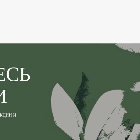
ЕСЬ
И
АКЦИИ И