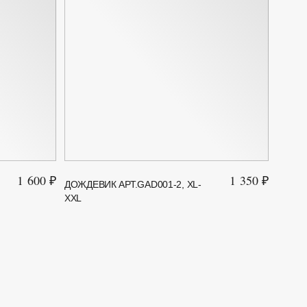
1 600 ₽
1 350 ₽
ДОЖДЕВИК АРТ.GAD001-2, XL-
BOYS
XXL
ПОЛИ
АРТ.61