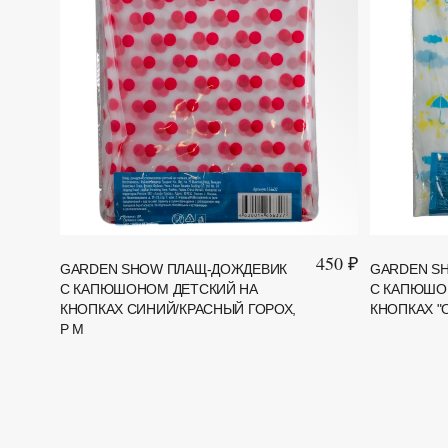
450 ₽
GARDEN SHOW ПЛАЩ-ДОЖДЕВИК
GARDEN S
С КАПЮШОНОМ ДЕТСКИЙ НА
С КАПЮШО
КНОПКАХ СИНИЙ/КРАСНЫЙ ГОРОХ,
КНОПКАХ "О
Р M