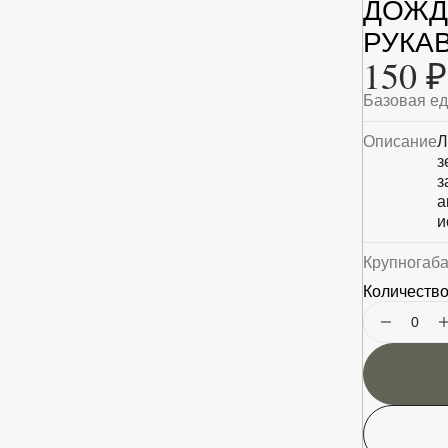
ДОЖД
РУКА
150 ₽
Базовая е
Описание
Л
з
з
а
и
Крупногаб
Количество