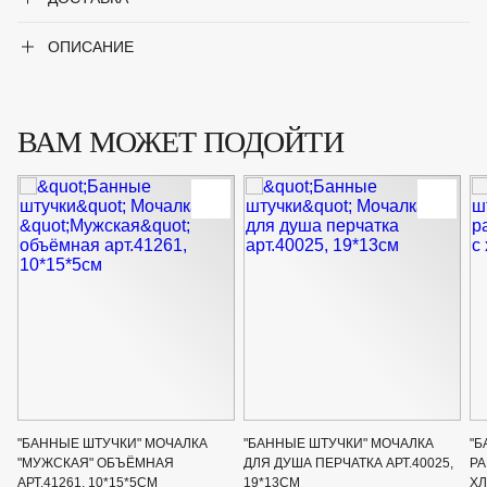
ОПИСАНИЕ
ВАМ МОЖЕТ ПОДОЙТИ
"БАННЫЕ ШТУЧКИ" МОЧАЛКА
"БАННЫЕ ШТУЧКИ" МОЧАЛКА
"Б
"МУЖСКАЯ" ОБЪЁМНАЯ
ДЛЯ ДУША ПЕРЧАТКА АРТ.40025,
РА
АРТ.41261, 10*15*5СМ
19*13СМ
ХЛ