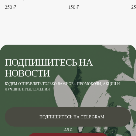
250 ₽
150 ₽
25
ПОДПИШИТЕСЬ НА
НОВОСТИ
БУДЕМ ОТПРАВЛЯТЬ ТОЛЬКО ВАЖНОЕ – ПРОМОКОДЫ, АКЦИИ И
ЛУЧШИЕ ПРЕДЛОЖЕНИЯ
ПОДПИШИТЕСЬ НА TELEGRAM
ИЛИ