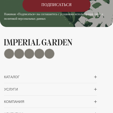
ПОДПИСАТЬСЯ
Нажимая «Подписаться» вы соглашаетесь с условиями использования сайта и
политикой персональных данных
MAX
Дзен
YouTube
rutube
Telegram
Показать/скрыть 
КАТАЛОГ
Показать/скрыть 
УСЛУГИ
Показать/скрыть 
КОМПАНИЯ
Показать/скрыть 