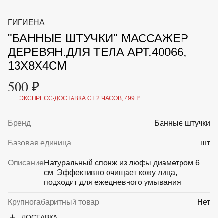
ВКА И
ДЕРЖАТЕЛИ
МАЛАЯ МЕХАНИЗАЦИЯ
ГИГИЕНА
+7 (495) 197 87
УХОД
ОТПУГИВАТЕЛИ ОТ ПТИЦ, НАСЕКОМЫХ И
87
"БАННЫЕ ШТУЧКИ" МАССАЖЕР
ГРЫЗУНОВ
САДОВАЯ ОДЕЖДА И ОБУВЬ
ДЕРЕВЯН.ДЛЯ ТЕЛА АРТ.40066,
САДОВЫЙ ИНСТРУМЕНТ
13Х8Х4СМ
СЕМЕНА
СРЕДСТВА ЗАЩИТЫ РАСТЕНИЙ И УДОБРЕНИЯ
500 ₽
ТОВАРЫ ДЛЯ БАНЬ И САУН
ТОВАРЫ ДЛЯ ПОЛИВА
ЭКСПРЕСС-ДОСТАВКА ОТ 2 ЧАСОВ, 499 ₽
ТОВАРЫ ДЛЯ ТУРИЗМА И ПИКНИКА
ТОВАРЫ И АПТЕКА ДЛЯ ПРУДА
Бренд
Банные штучки
ХОЗ ТОВАРЫ
Базовая единица
шт
Sale
Новинки
Акции
Описание
Натуральный спонж из люфы диаметром 6
см. Эффективно очищает кожу лица,
подходит для ежедневного умывания.
Крупногабаритный товар
Нет
ДОСТАВКА