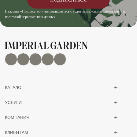
Нажимая «Подписаться» вы соглашаетесь с условиями использования сайта и
политикой персональных данных
MAX
Дзен
YouTube
rutube
Telegram
Показать/скрыть 
КАТАЛОГ
Показать/скрыть 
УСЛУГИ
Показать/скрыть 
КОМПАНИЯ
Показать/скрыть 
КЛИЕНТАМ