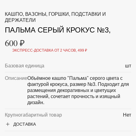
ВКА И
ДЕРЖАТЕЛИ
МАЛАЯ МЕХАНИЗАЦИЯ
КАШПО, ВАЗОНЫ, ГОРШКИ, ПОДСТАВКИ И
+7 (495) 197 87
УХОД
ОТПУГИВАТЕЛИ ОТ ПТИЦ, НАСЕКОМЫХ И
ДЕРЖАТЕЛИ
87
ГРЫЗУНОВ
ПАЛЬМА СЕРЫЙ КРОКУС №3,
САДОВАЯ ОДЕЖДА И ОБУВЬ
САДОВЫЙ ИНСТРУМЕНТ
600 ₽
СЕМЕНА
СРЕДСТВА ЗАЩИТЫ РАСТЕНИЙ И УДОБРЕНИЯ
ЭКСПРЕСС-ДОСТАВКА ОТ 2 ЧАСОВ, 499 ₽
ТОВАРЫ ДЛЯ БАНЬ И САУН
ТОВАРЫ ДЛЯ ПОЛИВА
ТОВАРЫ ДЛЯ ТУРИЗМА И ПИКНИКА
Базовая единица
шт
ТОВАРЫ И АПТЕКА ДЛЯ ПРУДА
ХОЗ ТОВАРЫ
Описание
Объёмное кашпо "Пальма" серого цвета с
фактурой крокуса, размер №3. Подходит для
размещения декоративных и цветущих
Sale
Новинки
Акции
растений, сочетает прочность и изящный
дизайн.
Крупногабаритный товар
Нет
ДОСТАВКА