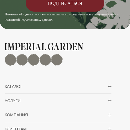
ПОДПИСАТЬСЯ
Нажимая «Подписаться» вы соглашаетесь с условиями использования сайта и
политикой персональных данных
MAX
Дзен
YouTube
rutube
Telegram
Показать/скрыть 
КАТАЛОГ
Показать/скрыть 
УСЛУГИ
Показать/скрыть 
КОМПАНИЯ
Показать/скрыть 
КЛИЕНТАМ