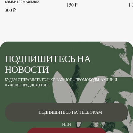
48ММ*132М*40МКМ
150 ₽
1 
300 ₽
ПОДПИШИТЕСЬ НА
НОВОСТИ
БУДЕМ ОТПРАВЛЯТЬ ТОЛЬКО ВАЖНОЕ – ПРОМОКОДЫ, АКЦИИ И
ЛУЧШИЕ ПРЕДЛОЖЕНИЯ
ПОДПИШИТЕСЬ НА TELEGRAM
ИЛИ