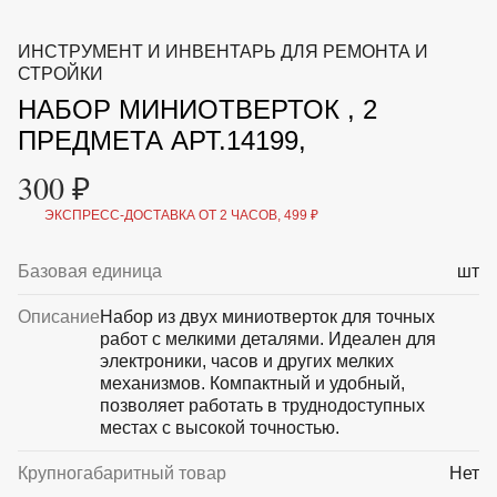
ВКА И
ДЕРЖАТЕЛИ
МАЛАЯ МЕХАНИЗАЦИЯ
ИНCТРУМЕНТ И ИНВЕНТАРЬ ДЛЯ РЕМОНТА И
+7 (495) 197 87
УХОД
ОТПУГИВАТЕЛИ ОТ ПТИЦ, НАСЕКОМЫХ И
СТРОЙКИ
87
ГРЫЗУНОВ
НАБОР МИНИОТВЕРТОК , 2
САДОВАЯ ОДЕЖДА И ОБУВЬ
САДОВЫЙ ИНСТРУМЕНТ
ПРЕДМЕТА АРТ.14199,
СЕМЕНА
СРЕДСТВА ЗАЩИТЫ РАСТЕНИЙ И УДОБРЕНИЯ
300 ₽
ТОВАРЫ ДЛЯ БАНЬ И САУН
ТОВАРЫ ДЛЯ ПОЛИВА
ЭКСПРЕСС-ДОСТАВКА ОТ 2 ЧАСОВ, 499 ₽
ТОВАРЫ ДЛЯ ТУРИЗМА И ПИКНИКА
ТОВАРЫ И АПТЕКА ДЛЯ ПРУДА
Базовая единица
шт
ХОЗ ТОВАРЫ
Описание
Набор из двух миниотверток для точных
Sale
Новинки
Акции
работ с мелкими деталями. Идеален для
электроники, часов и других мелких
механизмов. Компактный и удобный,
позволяет работать в труднодоступных
местах с высокой точностью.
Крупногабаритный товар
Нет