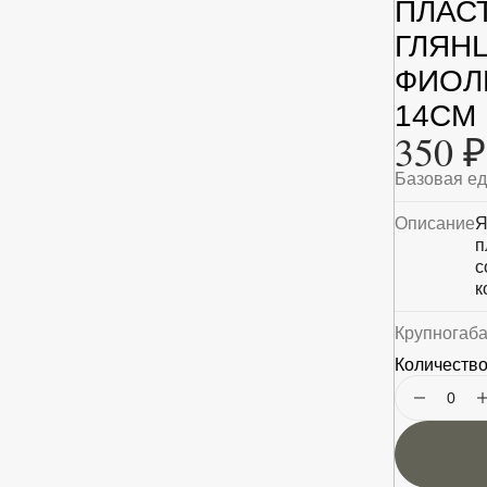
ПЛАС
ГЛЯН
ФИОЛЕ
14СМ
350 ₽
Базовая е
Описание
Я
п
с
к
Крупногаб
Количество