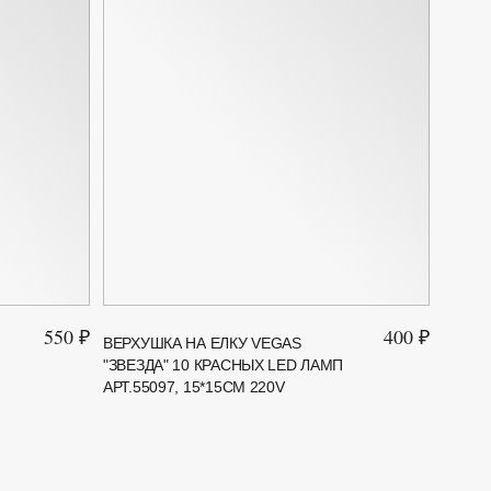
550 ₽
400 ₽
ВЕРХУШКА НА ЕЛКУ VEGAS
ПЛАС
"ЗВЕЗДА" 10 КРАСНЫХ LED ЛАМП
WINTE
АРТ.55097, 15*15СМ 220V
15СМ