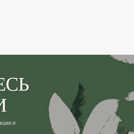
ЕСЬ
И
АКЦИИ И