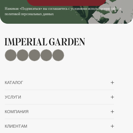
Нажимая «Подписаться» вы соглашаетесь с условиями использования сайта и
политикой персональных данных
MAX
Дзен
YouTube
rutube
Telegram
Показать/скрыть 
КАТАЛОГ
Показать/скрыть 
УСЛУГИ
Показать/скрыть 
КОМПАНИЯ
Показать/скрыть 
КЛИЕНТАМ