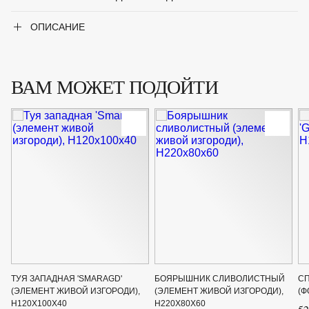
Период цветения
Апрель-май
ОПИСАНИЕ
Крупногабаритный товар
Нет
ВАМ МОЖЕТ ПОДОЙТИ
Род
Спирея
Сорт
'Grefsheim' (форма шар)
Цвет листвы
Зелёный
Цвет цветка
Белый
ТУЯ ЗАПАДНАЯ 'SMARAGD'
БОЯРЫШНИК СЛИВОЛИСТНЫЙ
СП
(ЭЛЕМЕНТ ЖИВОЙ ИЗГОРОДИ),
(ЭЛЕМЕНТ ЖИВОЙ ИЗГОРОДИ),
(Ф
H120Х100Х40
H220X80X60