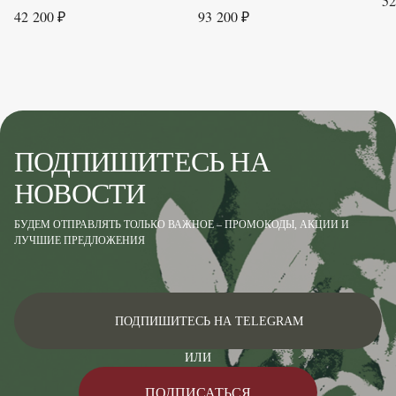
52
42 200 ₽
93 200 ₽
ПОДПИШИТЕСЬ НА
НОВОСТИ
БУДЕМ ОТПРАВЛЯТЬ ТОЛЬКО ВАЖНОЕ – ПРОМОКОДЫ, АКЦИИ И
ЛУЧШИЕ ПРЕДЛОЖЕНИЯ
ПОДПИШИТЕСЬ НА TELEGRAM
ИЛИ
ПОДПИСАТЬСЯ