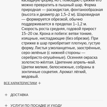
каскадную форму, но с помощью стрижки его
можно превратить в пышный шар. Форма
природная — раскидистая, фонтанообразная
(высота и диаметр до 1,5–2 м). Шаровидная
— формируется обрезкой, обычно
поддерживается в пределах 1–1,2 м.
Скорость роста средняя, годовой прирост
15–20 см. Крона и побеги: ветви тонкие,
изящные, ниспадающие (без обрезки). При
стрижке в шар приобретает плотную, густую
форму. Листья узколанцетные, заострённые,
серо-зелёные (с нижней стороны —
серебристо-опушённые). Осенняя окраска
золотисто-жёлтая. Цветение апрель–май.
Цветки мелкие, белоснежные, собраны в
зонтичные соцветия. Аромат лёгкий,
медовый.
ВСЕ ХАРАКТЕРИСТИКИ
Особенности
Предпочитает солнце или лёгкую
полутень (в тени цветёт слабее). Почву
ДОСТАВКА
рыхлую, плодородную, умеренно
влажную. Не переносит застой воды,
тяжёлые глины.
УСЛУГИ ПО ПОСАДКЕ И УХОДУ