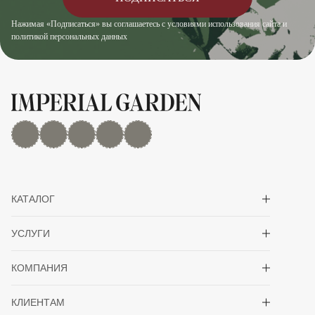
Нажимая «Подписаться» вы соглашаетесь с условиями использования сайта и
политикой персональных данных
MAX
Дзен
YouTube
rutube
Telegram
Показать/скрыть 
КАТАЛОГ
Показать/скрыть 
УСЛУГИ
Показать/скрыть 
КОМПАНИЯ
Показать/скрыть 
КЛИЕНТАМ