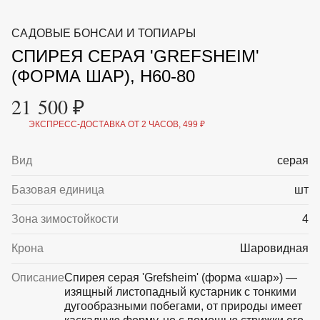
ВКА И
ДЕРЖАТЕЛИ
МАЛАЯ МЕХАНИЗАЦИЯ
САДОВЫЕ БОНСАИ И ТОПИАРЫ
+7 (495) 197 87
УХОД
ОТПУГИВАТЕЛИ ОТ ПТИЦ, НАСЕКОМЫХ И
87
СПИРЕЯ СЕРАЯ 'GREFSHEIM'
ГРЫЗУНОВ
САДОВАЯ ОДЕЖДА И ОБУВЬ
(ФОРМА ШАР), H60-80
САДОВЫЙ ИНСТРУМЕНТ
СЕМЕНА
21 500 ₽
СРЕДСТВА ЗАЩИТЫ РАСТЕНИЙ И УДОБРЕНИЯ
ТОВАРЫ ДЛЯ БАНЬ И САУН
ЭКСПРЕСС-ДОСТАВКА ОТ 2 ЧАСОВ, 499 ₽
ТОВАРЫ ДЛЯ ПОЛИВА
ТОВАРЫ ДЛЯ ТУРИЗМА И ПИКНИКА
Вид
серая
ТОВАРЫ И АПТЕКА ДЛЯ ПРУДА
ХОЗ ТОВАРЫ
Базовая единица
шт
Sale
Новинки
Акции
Зона зимостойкости
4
Крона
Шаровидная
Описание
Спирея серая 'Grefsheim' (форма «шар») —
изящный листопадный кустарник с тонкими
дугообразными побегами, от природы имеет