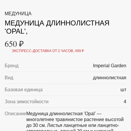
ВКА И
ДЕРЖАТЕЛИ
МАЛАЯ МЕХАНИЗАЦИЯ
МЕДУНИЦА
+7 (495) 197 87
УХОД
ОТПУГИВАТЕЛИ ОТ ПТИЦ, НАСЕКОМЫХ И
87
МЕДУНИЦА ДЛИННОЛИСТНАЯ
ГРЫЗУНОВ
САДОВАЯ ОДЕЖДА И ОБУВЬ
'OPAL',
САДОВЫЙ ИНСТРУМЕНТ
СЕМЕНА
650 ₽
СРЕДСТВА ЗАЩИТЫ РАСТЕНИЙ И УДОБРЕНИЯ
ТОВАРЫ ДЛЯ БАНЬ И САУН
ЭКСПРЕСС-ДОСТАВКА ОТ 2 ЧАСОВ, 499 ₽
ТОВАРЫ ДЛЯ ПОЛИВА
ТОВАРЫ ДЛЯ ТУРИЗМА И ПИКНИКА
Бренд
Imperial Garden
ТОВАРЫ И АПТЕКА ДЛЯ ПРУДА
ХОЗ ТОВАРЫ
Вид
длиннолистная
Sale
Новинки
Акции
Базовая единица
шт
Зона зимостойкости
4
Описание
Медуница длиннолистная 'Opal' —
многолетнее травянистое растение высотой
до 30 см. Листья ланцетные или ланцетно-