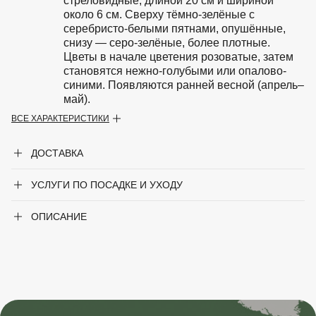
стреловидные, длиной 20 см и шириной
около 6 см. Сверху тёмно-зелёные с
серебристо-белыми пятнами, опушённые,
снизу — серо-зелёные, более плотные.
Цветы в начале цветения розоватые, затем
становятся нежно-голубыми или опалово-
синими. Появляются ранней весной (апрель–
май).
ВСЕ ХАРАКТЕРИСТИКИ
Особенности
Предпочитает расти в тени или полутени.
Почва должна быть рыхлой, влажной и
ДОСТАВКА
богатой органикой. Не любит засуху и
застой воды.
УСЛУГИ ПО ПОСАДКЕ И УХОДУ
Период цветения
Апрель-май
ОПИСАНИЕ
Крупногабаритный товар
Нет
Род
Медуница
Сорт
'Samurai'
Цвет листвы
Зелёный