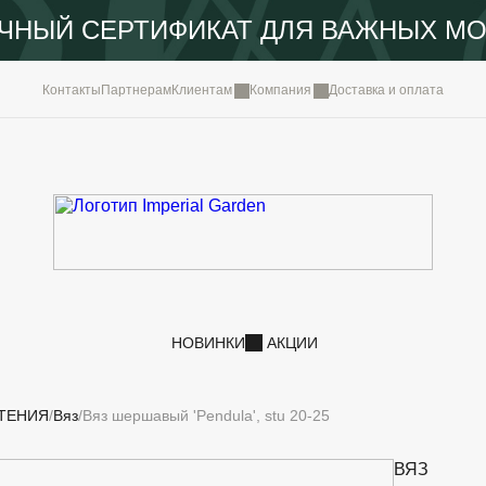
ЧНЫЙ СЕРТИФИКАТ ДЛЯ ВАЖНЫХ М
КОМПА
Контакты
Партнерам
Клиентам
Компания
Доставка и оплата
ПОРТФ
IMPERI
НОВОС
КОНТА
НОВИНКИ
АКЦИИ
ТЕНИЯ
Вяз
Вяз шершавый 'Pendula', stu 20-25
ВЯЗ