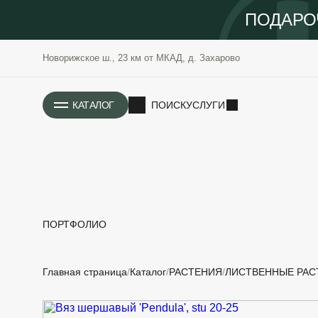
ПОДАРО
Новорижское ш., 23 км от МКАД, д. Захарово
ИСТОРИЯ
КАТАЛОГ
ПОИСК
УСЛУГИ
ПОРТФОЛИО
РАСТЕНИЯ
ОЗЕЛЕНЕНИЕ
Главная страница
Каталог
РАСТЕНИЯ
ЛИСТВЕННЫЕ РАС
САДОВЫЕ
ПРОЕКТИРОВАНИЕ
БЛАГОУСТРОЙСТВО