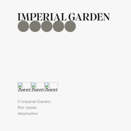
MAX
Дзен
YouTube
rutube
Telegram
© Imperial Garden.
Все права
защищены