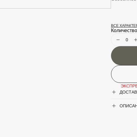
ВСЕ ХАРАКТ
Крупногаб
Количество
Род
Сорт
Форма
ЭКСПРЕ
ДОСТАВ
ОПИСА