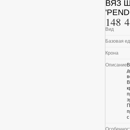
ВЯЗ 
'PEND
148 4
Вид
Базовая е
Крона
Описание
В
д
в
В
к
п
з
П
п
с
Особеннос