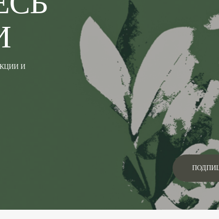
ЕСЬ
И
АКЦИИ И
ПОДПИ