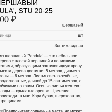
ШЕРШАВЫЙ
ULA', STU 20-25
00 ₽
шершавый
диница
шт
Зонтиковидная
яз шершавый 'Pendula' — это небольшое
ерево с плоской вершиной и поникшими
етвями, образующими зонтиковидную крону.
ысота дерева достигает 5 метров, диаметр
роны — 6 метров. Листья светло-зелёные,
родолговатые, длиной до 15 сантиметров, с
убчиками по краям. Осенью листья желтеют.
лоды — крылатые орешки. Цветение
роисходит в мае. Кора бурая, шероховатая,
 трещинами.
ти
Предпочитает солнечные места, но может