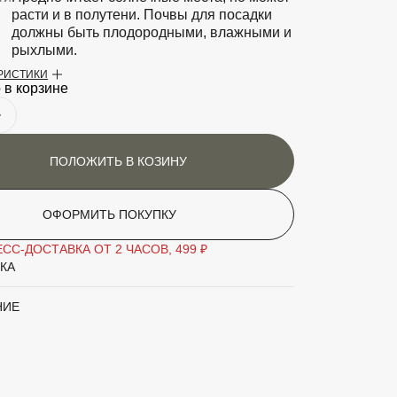
расти и в полутени. Почвы для посадки
должны быть плодородными, влажными и
рыхлыми.
ЕРИСТИКИ
аритный товар
Нет
 в корзине
Вяз
'Pendula'
ПОЛОЖИТЬ В КОЗИНУ
Небольшое дерево
ОФОРМИТЬ ПОКУПКУ
СС-ДОСТАВКА ОТ 2 ЧАСОВ, 499 ₽
КА
НИЕ