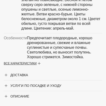
сверху серо-зеленые, с нижней стороны
опушены и светлые, осенью лимонно-
желтые. Ветви красно-бурые. Цветы
белоснежные, диаметром около 1 см. Цветет
обильно, густо покрывая ветви по всей
длине. Цветение: апрель-май.
Особенности
Предпочитает плодородные, хорошо
дренированные, свежие и влажные
суглинистые и супесчаные почвы.
Светолюбива, но выносит полутень.
Хорошо стрижется. Зимостойка.
ВСЕ ХАРАКТЕРИСТИКИ
Период цветения
Апрель-май
ДОСТАВКА
Крупногабаритный товар
Нет
УСЛУГИ ПО ПОСАДКЕ И УХОДУ
Род
Спирея
Сорт
'Grefsheim'
ОПИСАНИЕ
Форма
Раскидистый кустарник