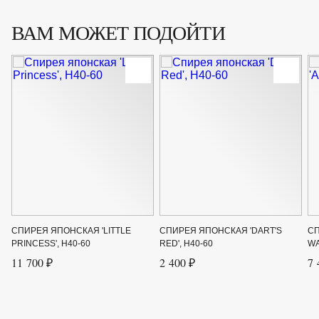
ВАМ МОЖЕТ ПОДОЙТИ
Цвет листвы
Зелёный
Цвет цветка
Белый
Ширина до
2
Ширина от
2
СПИРЕЯ ЯПОНСКАЯ 'LITTLE
СПИРЕЯ ЯПОНСКАЯ 'DART'S
СП
PRINCESS', H40-60
RED', H40-60
WA
11 700 ₽
2 400 ₽
7 