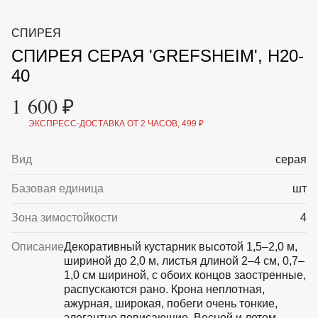
ВКА И
ДЕРЖАТЕЛИ
МАЛАЯ МЕХАНИЗАЦИЯ
СПИРЕЯ
+7 (495) 197 87
УХОД
ОТПУГИВАТЕЛИ ОТ ПТИЦ, НАСЕКОМЫХ И
87
СПИРЕЯ СЕРАЯ 'GREFSHEIM', H20-
ГРЫЗУНОВ
САДОВАЯ ОДЕЖДА И ОБУВЬ
40
САДОВЫЙ ИНСТРУМЕНТ
СЕМЕНА
1 600 ₽
СРЕДСТВА ЗАЩИТЫ РАСТЕНИЙ И УДОБРЕНИЯ
ТОВАРЫ ДЛЯ БАНЬ И САУН
ЭКСПРЕСС-ДОСТАВКА ОТ 2 ЧАСОВ, 499 ₽
ТОВАРЫ ДЛЯ ПОЛИВА
ТОВАРЫ ДЛЯ ТУРИЗМА И ПИКНИКА
Вид
серая
ТОВАРЫ И АПТЕКА ДЛЯ ПРУДА
ХОЗ ТОВАРЫ
Базовая единица
шт
Sale
Новинки
Акции
Зона зимостойкости
4
Описание
Декоративный кустарник высотой 1,5–2,0 м,
шириной до 2,0 м, листья длиной 2–4 см, 0,7–
1,0 см шириной, с обоих концов заостренные,
распускаются рано. Крона неплотная,
ажурная, широкая, побеги очень тонкие,
элегантно повисающие. Весной и летом