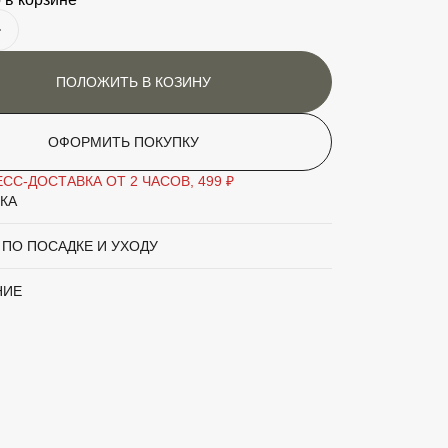
может цвести повторно. Светолюбива,
переносит небольшое затенение,
засухоустойчива.
ПОЛОЖИТЬ В КОЗИНУ
етения
Июнь
аритный товар
Нет
ОФОРМИТЬ ПОКУПКУ
Роза
СС-ДОСТАВКА ОТ 2 ЧАСОВ, 499 ₽
КА
вы
Зелёный
 ПО ПОСАДКЕ И УХОДУ
а
Розовый
НИЕ