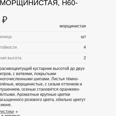
 МОРЩИНИСТАЯ, H60-
 ₽
морщинистая
диница
шт
тойкости
4
ная высота
2
расивоцветущий кустарник высотой до двух
етров, с ветвями, покрытыми
ногочисленными шипами. Листья тёмно-
елёные, морщинистые, с сизым оттенком и
пушением, осенью становятся оранжево-
ёлтыми. Ароматные крупные цветки
асыщенного розового цвета, обильно цветут
 июне.
ЕРИСТИКИ
ти
Устойчива к вредителям и болезням,
 в корзине