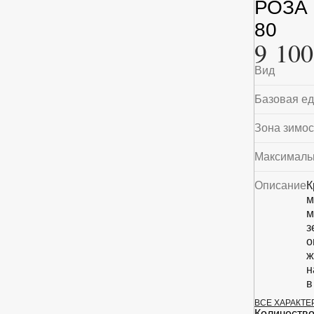
РОЗА
80
9 100
Вид
Базовая е
Зона зимос
Максималь
Описание
К
м
м
з
о
ж
н
в
ВСЕ ХАРАКТ
Особеннос
Количество