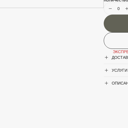
Период цв
Крупногаб
Род
ЭКСПРЕ
ДОСТАВ
Цвет лист
УСЛУГИ
Цвет цветк
ОПИСА