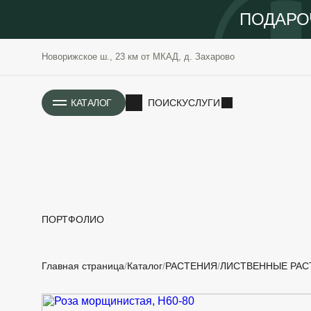
ПОДАРО
Новорижское ш., 23 км от МКАД, д. Захарово
ИСТОРИЯ
КАТАЛОГ
ПОИСК
УСЛУГИ
ПОРТФОЛИО
РАСТЕНИЯ
ОЗЕЛЕНЕНИЕ
Главная страница
Каталог
РАСТЕНИЯ
ЛИСТВЕННЫЕ РАС
САДОВЫЕ
ПРОЕКТИРОВАНИЕ
БЛАГОУСТРОЙСТВО