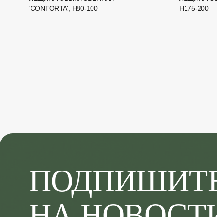
'CONTORTA', H80-100
H175-200
ПОДПИШИТ
НА НОВОСТ