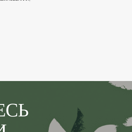
ЕСЬ
И