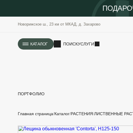
ПОДАРО
Новорижское ш., 23 км от МКАД, д. Захарово
ИСТОРИЯ
КАТАЛОГ
ПОИСК
УСЛУГИ
ПОРТФОЛИО
РАСТЕНИЯ
ОЗЕЛЕНЕНИЕ
Главная страница
Каталог
РАСТЕНИЯ
ЛИСТВЕННЫЕ РАС
САДОВЫЕ
ПРОЕКТИРОВАНИЕ
БЛАГОУСТРОЙСТВО