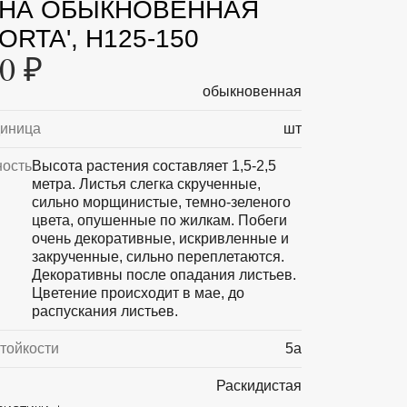
НА ОБЫКНОВЕННАЯ
ORTA', H125-150
0 ₽
обыкновенная
диница
шт
ность
Высота растения составляет 1,5-2,5
метра. Листья слегка скрученные,
сильно морщинистые, темно-зеленого
цвета, опушенные по жилкам. Побеги
очень декоративные, искривленные и
закрученные, сильно переплетаются.
Декоративны после опадания листьев.
Цветение происходит в мае, до
распускания листьев.
тойкости
5а
Раскидистая