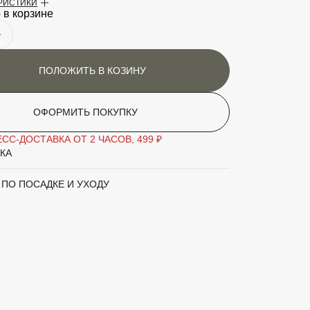
ЕРИСТИКИ
ная высота
3.5
 в корзине
ти
Предпочитает легкие плодородные почвы
и хорошо освещенные места.
ПОЛОЖИТЬ В КОЗИНУ
етения
Май-июнь
аритный товар
Нет
ОФОРМИТЬ ПОКУПКУ
СС-ДОСТАВКА ОТ 2 ЧАСОВ, 499 ₽
Лещина
КА
'Contorta'
 ПО ПОСАДКЕ И УХОДУ
Кустарник
вы
Зелёный
а
Желтый
2.5
1.5