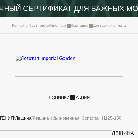
ЧНЫЙ СЕРТИФИКАТ ДЛЯ ВАЖНЫХ М
КОМПА
Контакты
Партнерам
Клиентам
Компания
Доставка и оплата
ПОРТФ
IMPERI
НОВОС
КОНТА
НОВИНКИ
АКЦИИ
ТЕНИЯ
Лещина
Лещина обыкновенная 'Contorta', H125-150
ЛЕЩИНА