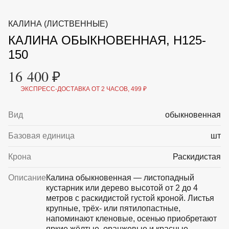
ВКА И
ДЕРЖАТЕЛИ
МАЛАЯ МЕХАНИЗАЦИЯ
КАЛИНА (ЛИСТВЕННЫЕ)
+7 (495) 197 87
УХОД
ОТПУГИВАТЕЛИ ОТ ПТИЦ, НАСЕКОМЫХ И
87
КАЛИНА ОБЫКНОВЕННАЯ, H125-
ГРЫЗУНОВ
САДОВАЯ ОДЕЖДА И ОБУВЬ
150
САДОВЫЙ ИНСТРУМЕНТ
СЕМЕНА
16 400 ₽
СРЕДСТВА ЗАЩИТЫ РАСТЕНИЙ И УДОБРЕНИЯ
ТОВАРЫ ДЛЯ БАНЬ И САУН
ЭКСПРЕСС-ДОСТАВКА ОТ 2 ЧАСОВ, 499 ₽
ТОВАРЫ ДЛЯ ПОЛИВА
ТОВАРЫ ДЛЯ ТУРИЗМА И ПИКНИКА
Вид
обыкновенная
ТОВАРЫ И АПТЕКА ДЛЯ ПРУДА
ХОЗ ТОВАРЫ
Базовая единица
шт
Sale
Новинки
Акции
Крона
Раскидистая
Описание
Калина обыкновенная — листопадный
кустарник или дерево высотой от 2 до 4
метров с раскидистой густой кроной. Листья
крупные, трёх- или пятилопастные,
напоминают кленовые, осенью приобретают
яркие жёлтые, оранжевые и красные