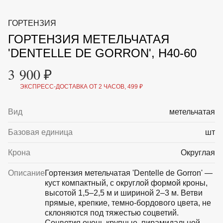
ВКА И
ДЕРЖАТЕЛИ
МАЛАЯ МЕХАНИЗАЦИЯ
ГОРТЕНЗИЯ
+7 (495) 197 87
УХОД
ОТПУГИВАТЕЛИ ОТ ПТИЦ, НАСЕКОМЫХ И
87
ГОРТЕНЗИЯ МЕТЕЛЬЧАТАЯ
ГРЫЗУНОВ
САДОВАЯ ОДЕЖДА И ОБУВЬ
'DENTELLE DE GORRON', H40-60
САДОВЫЙ ИНСТРУМЕНТ
СЕМЕНА
3 900 ₽
СРЕДСТВА ЗАЩИТЫ РАСТЕНИЙ И УДОБРЕНИЯ
ТОВАРЫ ДЛЯ БАНЬ И САУН
ЭКСПРЕСС-ДОСТАВКА ОТ 2 ЧАСОВ, 499 ₽
ТОВАРЫ ДЛЯ ПОЛИВА
ТОВАРЫ ДЛЯ ТУРИЗМА И ПИКНИКА
Вид
метельчатая
ТОВАРЫ И АПТЕКА ДЛЯ ПРУДА
ХОЗ ТОВАРЫ
Базовая единица
шт
Sale
Новинки
Акции
Крона
Округлая
Описание
Гортензия метельчатая 'Dentelle de Gorron' —
куст компактный, с округлой формой кроны,
высотой 1,5–2,5 м и шириной 2–3 м. Ветви
прямые, крепкие, темно-бордового цвета, не
склоняются под тяжестью соцветий.
Соцветия очень крупные, пирамидальной