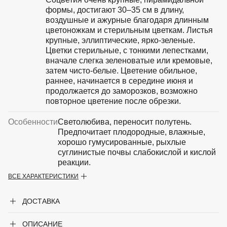
формы, достигают 30–35 см в длину,
воздушные и ажурные благодаря длинным
цветоножкам и стерильным цветкам. Листья
крупные, эллиптические, ярко-зеленые.
Цветки стерильные, с тонкими лепестками,
вначале слегка зеленоватые или кремовые,
затем чисто-белые. Цветение обильное,
раннее, начинается в середине июня и
продолжается до заморозков, возможно
повторное цветение после обрезки.
Особенности
Светолюбива, переносит полутень.
Предпочитает плодородные, влажные,
хорошо гумусированные, рыхлые
суглинистые почвы слабокислой и кислой
реакции.
ВСЕ ХАРАКТЕРИСТИКИ
Крупногабаритный товар
Нет
ДОСТАВКА
Род
Гортензия
ОПИСАНИЕ
Сорт
'Dentelle de Gorron'