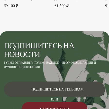
59 100 ₽
61 300 ₽
91
Цвет листвы
Красный, Зелёный, Желтый, Оранжевый
ПОДПИШИТЕСЬ НА
НОВОСТИ
БУДЕМ ОТПРАВЛЯТЬ ТОЛЬКО ВАЖНОЕ – ПРОМОКОДЫ, АКЦИИ И
ЛУЧШИЕ ПРЕДЛОЖЕНИЯ
ПОДПИШИТЕСЬ НА TELEGRAM
ИЛИ