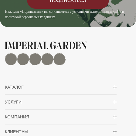
ПОДПИСАТЬСЯ
Нажимая «Подписаться» вы соглашаетесь с условиями использования сайта и
политикой персональных данных
MAX
Дзен
YouTube
rutube
Telegram
Показать/скрыть 
КАТАЛОГ
Показать/скрыть 
УСЛУГИ
Показать/скрыть 
КОМПАНИЯ
Показать/скрыть 
КЛИЕНТАМ