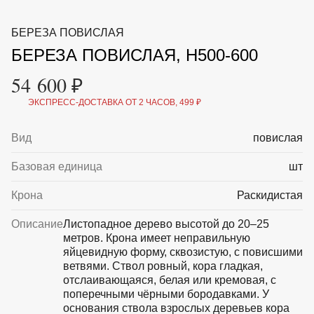
ВКА И
ДЕРЖАТЕЛИ
МАЛАЯ МЕХАНИЗАЦИЯ
БЕРЕЗА ПОВИСЛАЯ
+7 (495) 197 87
УХОД
ОТПУГИВАТЕЛИ ОТ ПТИЦ, НАСЕКОМЫХ И
87
БЕРЕЗА ПОВИСЛАЯ, H500-600
ГРЫЗУНОВ
САДОВАЯ ОДЕЖДА И ОБУВЬ
54 600 ₽
САДОВЫЙ ИНСТРУМЕНТ
СЕМЕНА
ЭКСПРЕСС-ДОСТАВКА ОТ 2 ЧАСОВ, 499 ₽
СРЕДСТВА ЗАЩИТЫ РАСТЕНИЙ И УДОБРЕНИЯ
ТОВАРЫ ДЛЯ БАНЬ И САУН
ТОВАРЫ ДЛЯ ПОЛИВА
Вид
повислая
ТОВАРЫ ДЛЯ ТУРИЗМА И ПИКНИКА
ТОВАРЫ И АПТЕКА ДЛЯ ПРУДА
Базовая единица
шт
ХОЗ ТОВАРЫ
Крона
Раскидистая
Sale
Новинки
Акции
Описание
Листопадное дерево высотой до 20–25
метров. Крона имеет неправильную
яйцевидную форму, сквозистую, с повисшими
ветвями. Ствол ровный, кора гладкая,
отслаивающаяся, белая или кремовая, с
поперечными чёрными бородавками. У
основания ствола взрослых деревьев кора