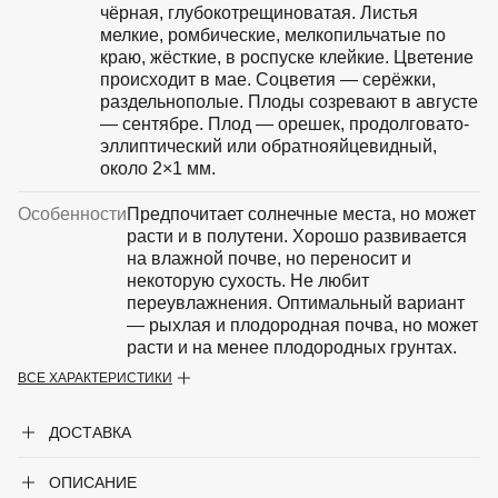
чёрная, глубокотрещиноватая. Листья
мелкие, ромбические, мелкопильчатые по
краю, жёсткие, в роспуске клейкие. Цветение
происходит в мае. Соцветия — серёжки,
раздельнополые. Плоды созревают в августе
— сентябре. Плод — орешек, продолговато-
эллиптический или обратнояйцевидный,
около 2×1 мм.
Особенности
Предпочитает солнечные места, но может
расти и в полутени. Хорошо развивается
на влажной почве, но переносит и
некоторую сухость. Не любит
переувлажнения. Оптимальный вариант
— рыхлая и плодородная почва, но может
расти и на менее плодородных грунтах.
ВСЕ ХАРАКТЕРИСТИКИ
Крупногабаритный товар
Нет
ДОСТАВКА
Род
Береза
ОПИСАНИЕ
Форма
Листопадное дерево