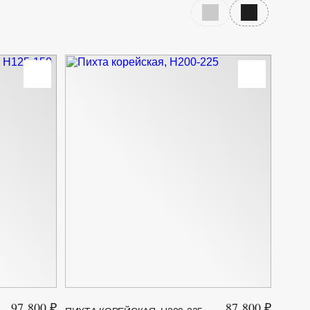
Предыдущий слайд
Следующий с
Зелёный, Белый
3
3
97 800 ₽
87 800 ₽