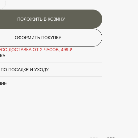
едленнорастущее, ширококоническое
ерево. Крона дерева ширококоническая.
очки округлые. Хвоя мягкая, длиной 8–20
ПОЛОЖИТЬ В КОЗИНУ
м, с завёрнутыми краями, которые
ткрывают серебристо-белую изнанку, отчего
сё растение переливается.
ОФОРМИТЬ ПОКУПКУ
ти
Хорошо растёт на плодородных,
СС-ДОСТАВКА ОТ 2 ЧАСОВ, 499 ₽
дренированных, умеренно влажных
КА
почвах. Не переносит избыточного
переувлажнения, теневынослива, но
 ПО ПОСАДКЕ И УХОДУ
лучше развивается при полном
освещении, требуя полутени в первые
НИЕ
годы жизни.
аритный товар
Нет
Пихта
'Silberlocke'
Хвойное дерево