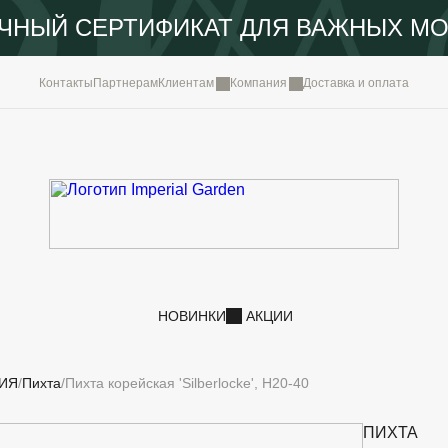
ЧНЫЙ СЕРТИФИКАТ ДЛЯ ВАЖНЫХ М
КОМПА
Контакты
Партнерам
Клиентам
Компания
Доставка и оплата
ПОРТФ
IMPERI
НОВОС
КОНТА
НОВИНКИ
АКЦИИ
ИЯ
Пихта
Пихта корейская 'Silberlocke', H20-40
ПИХТА