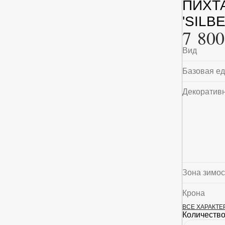
ПИХТ
'SILB
7 800
Вид
Базовая е
Декоратив
Зона зимос
Крона
ВСЕ ХАРАКТ
Максималь
Количество