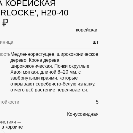
А КОРЕЙСКАЯ
ERLOCKE', H20-40
 ₽
корейская
диница
шт
ность
Медленнорастущее, ширококоническое
дерево. Крона дерева
ширококоническая. Почки округлые.
Хвоя мягкая, длиной 8–20 мм, с
завёрнутыми краями, которые
открывают серебристо-белую изнанку,
отчего всё растение переливается.
тойкости
5
Конусовидная
ЕРИСТИКИ
ная высота
5
 в корзине