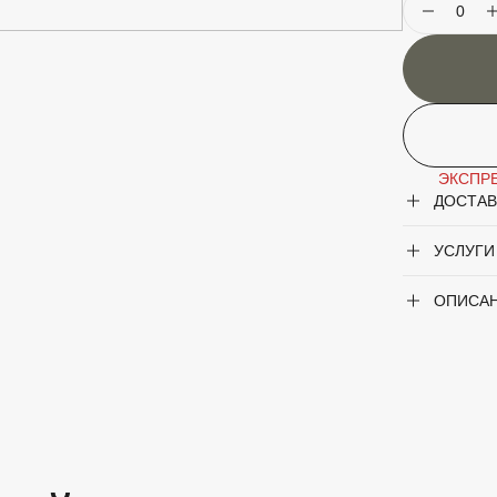
Описание
М
д
П
м
о
в
Особеннос
ЭКСПРЕ
ДОСТАВ
УСЛУГИ
ОПИСА
Крупногаб
Род
Сорт
Форма