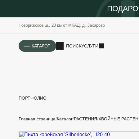
ПОДАРО
Новорижское ш., 23 км от МКАД, д. Захарово
ИСТОРИЯ
КАТАЛОГ
ПОИСК
УСЛУГИ
ПОРТФОЛИО
РАСТЕНИЯ
ОЗЕЛЕНЕНИЕ
Главная страница
Каталог
РАСТЕНИЯ
ХВОЙНЫЕ РАСТЕН
САДОВЫЕ
ПРОЕКТИРОВАНИЕ
БЛАГОУСТРОЙСТВО