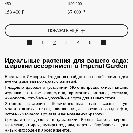
450
H80-100
158 400 ₽
37 000 ₽
ПОКАЗАТЬ ЕЩЁ
1
2
3
4
5
Идеальные растения для вашего cада:
широкий ассортимент в Imperial Garden
В каталоге Империал Гарден вы найдете все необходимое для
воплощения ваших садовых мечтаний:
Плодовые деревья и кустарники: Яблони, груши, сливы, вишни,
черешни, а также смородина, крыжовник, малина, ежевика,
жимолость, голубика – урожайные сорта для вашего стола.
Хвойные растения: Величественные ели, сосны, туи,
можжевельники, пихты, лиственницы – основа ландшафта,
источник хвойного аромата и вечнозеленой красоты.
Декоративные деревья и кустарники: Клены, березы, сирень,
гортензии, спиреи, пузыреплодники, дерены, барбарисы – для
живых изгородей и ярких акцентов.