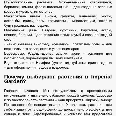
Почвопокровные растения: Можжевельники стелющиеся,
барвинок, очитки, флокс шиловидный – для создания зеленых
ковров и укрепления склонов
Многолетние цветы: Пионы, флоксы, лилейники, хосты,
астильбы, ирисы, розы, клематисы – многолетники, которые
будут радовать вас годами.
Однолетние цветы: Петунии, сурфинии, бархатцы, астры,
циннии, бегонии – для создания ярких клумб и вазонов каждый
сезон.
Лианы: Девичий виноград, клематисы, плетистые розы – для
вертикального озеленения и украшения арок.
Вересковые: Рододендроны, азалии, эрики – растения для
кислых почв, поражающие пышным цветением.
Водные растения: Нимфеи (кувшинки), кубышки, ирисы водные
– для оформления прудов и водоемов.
Почему выбирают растения в Imperial
Garden?
Гарантия качества: Мы сотрудничаем с проверенными
питомниками и тщательно отбираем каждый саженец. Здоровье
и жизнеспособность растений – наш приоритет. Широкий выбор:
Постоянное обновление каталога. У нас есть растения для
любых задач: от плодоношения до декоративного эффекта, для
солнца и тени. Адаптированные к климату: Мы предлагаем