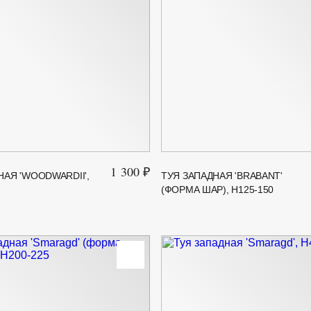
1 300 ₽
НАЯ 'WOODWARDII',
ТУЯ ЗАПАДНАЯ 'BRABANT'
(ФОРМА ШАР), H125-150