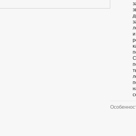
з
з
д
з
л
и
р
к
п
С
п
т
л
п
н
с
Особеннос