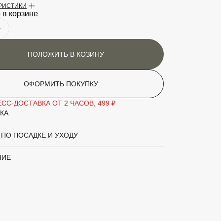
ЕРИСТИКИ
етения
Май-сентябрь
 в корзине
аритный товар
Нет
Клематис
ПОЛОЖИТЬ В КОЗИНУ
'Bees Jubilee' (розовый с темн полос)
ОФОРМИТЬ ПОКУПКУ
вы
Зелёный
СС-ДОСТАВКА ОТ 2 ЧАСОВ, 499 ₽
КА
а
Розовый
 ПО ПОСАДКЕ И УХОДУ
НИЕ