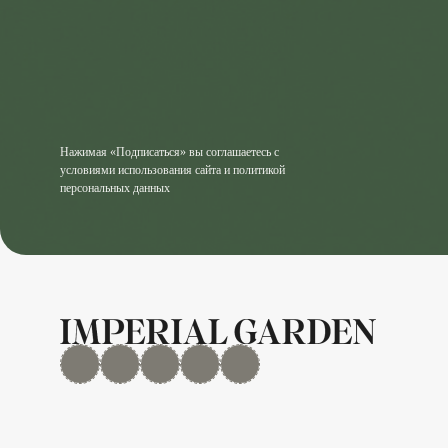
Нажимая «Подписаться» вы соглашаетесь с
условиями использования сайта и политикой
персональных данных
MAX
Дзен
YouTube
rutube
Telegram