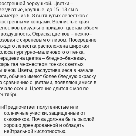
аостренной верхушкой. Цветки –
вездчатые, крупные, до 15–18 см в
иаметре, из 6–8 вытянутых лепестков с
аостренными концами. Волнистые края
епестков визуально придают цветам объем
 воздушность. Окраска цветков – нежно–
озовая с сиреневым отливом. Посередине
аждого лепестка расположена широкая
олоса пурпурно–малинового оттенка.
ердцевина цветка – бледно–бежевая,
окрытая множеством тонких светлых
ычинок. Цветы, распустившиеся в начале
ета, обычно имеют более бледную окраску
о сравнению с цветами, появляющимися в
ачале осени. Цветение длится с мая по
ентябрь.
ти
Предпочитает полутенистые или
солнечные участки, защищенные от
сквозняков. Почва должна быть рыхлой,
хорошо дренированной и обладать
нейтральной кислотностью.