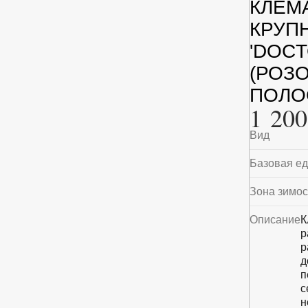
КЛЕМ
КРУП
'DOCT
(РОЗ
ПОЛО
1 200
Вид
Базовая е
Зона зимос
Описание
К
р
р
д
п
с
н