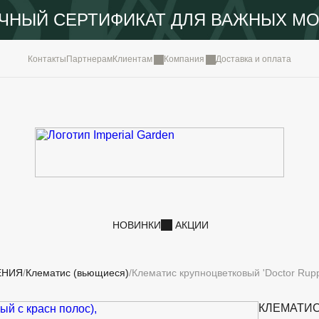
ЧНЫЙ СЕРТИФИКАТ ДЛЯ ВАЖНЫХ М
КОМПА
Контакты
Партнерам
Клиентам
Компания
Доставка и оплата
ПОРТФ
IMPERI
НОВОС
КОНТА
НОВИНКИ
АКЦИИ
ЕНИЯ
Клематис (вьющиеся)
Клематис крупноцветковый 'Doctor Ruppe
КЛЕМАТИ