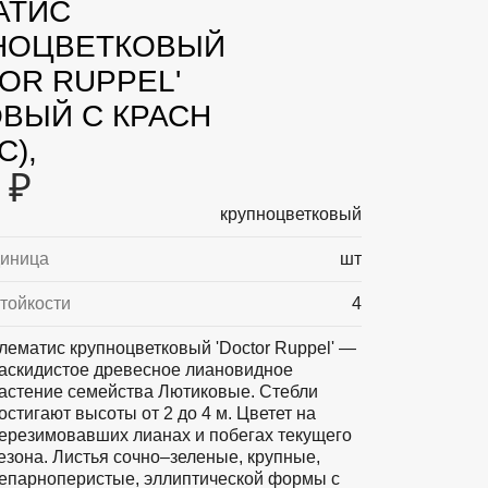
АТИС
НОЦВЕТКОВЫЙ
OR RUPPEL'
ОВЫЙ С КРАСН
С),
 ₽
крупноцветковый
диница
шт
тойкости
4
лематис крупноцветковый 'Doctor Ruppel' —
аскидистое древесное лиановидное
астение семейства Лютиковые. Стебли
остигают высоты от 2 до 4 м. Цветет на
ерезимовавших лианах и побегах текущего
езона. Листья сочно–зеленые, крупные,
епарноперистые, эллиптической формы с