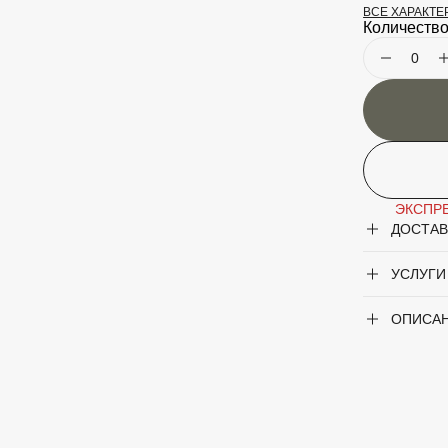
ВСЕ ХАРАКТ
Период цв
Количество
Крупногаб
Род
Сорт
Цвет лист
ЭКСПРЕ
ДОСТАВ
Цвет цветк
УСЛУГИ
ОПИСА