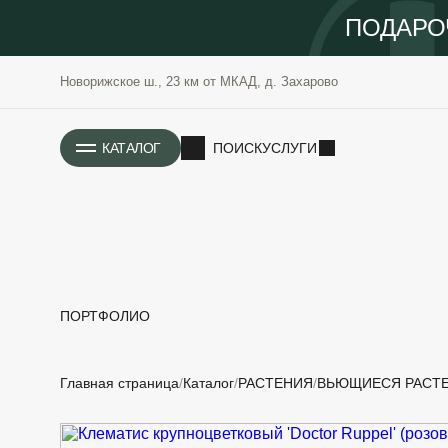
ПОДАРО
Новорижское ш., 23 км от МКАД, д. Захарово
ИСТОРИЯ
КАТАЛОГ
ПОИСК
УСЛУГИ
ПОРТФОЛИО
РАСТЕНИЯ
ОЗЕЛЕНЕНИЕ
Главная страница
Каталог
РАСТЕНИЯ
ВЬЮЩИЕСЯ РАСТ
САДОВЫЕ
ПРОЕКТИРОВАНИЕ
БЛАГОУСТРОЙСТВО