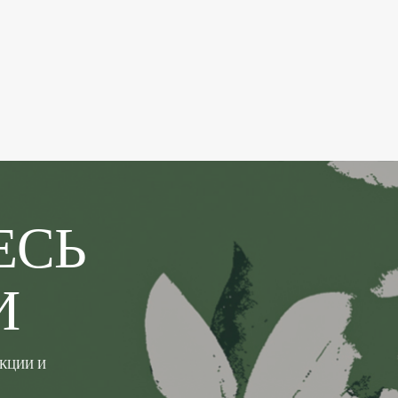
ЕСЬ
И
АКЦИИ И