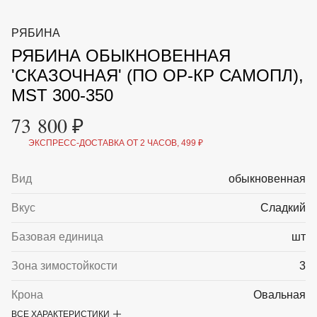
ВКА И
ДЕРЖАТЕЛИ
МАЛАЯ МЕХАНИЗАЦИЯ
РЯБИНА
+7 (495) 197 87
УХОД
ОТПУГИВАТЕЛИ ОТ ПТИЦ, НАСЕКОМЫХ И
87
РЯБИНА ОБЫКНОВЕННАЯ
ГРЫЗУНОВ
САДОВАЯ ОДЕЖДА И ОБУВЬ
'СКАЗОЧНАЯ' (ПО ОР-КР САМОПЛ),
САДОВЫЙ ИНСТРУМЕНТ
MST 300-350
СЕМЕНА
СРЕДСТВА ЗАЩИТЫ РАСТЕНИЙ И УДОБРЕНИЯ
73 800 ₽
ТОВАРЫ ДЛЯ БАНЬ И САУН
ТОВАРЫ ДЛЯ ПОЛИВА
ЭКСПРЕСС-ДОСТАВКА ОТ 2 ЧАСОВ, 499 ₽
ТОВАРЫ ДЛЯ ТУРИЗМА И ПИКНИКА
ТОВАРЫ И АПТЕКА ДЛЯ ПРУДА
Вид
обыкновенная
ХОЗ ТОВАРЫ
Вкус
Сладкий
Sale
Новинки
Акции
Базовая единица
шт
Зона зимостойкости
3
Крона
Овальная
ВСЕ ХАРАКТЕРИСТИКИ