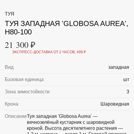
ВКА И
ДЕРЖАТЕЛИ
МАЛАЯ МЕХАНИЗАЦИЯ
ТУЯ
+7 (495) 197 87
УХОД
ОТПУГИВАТЕЛИ ОТ ПТИЦ, НАСЕКОМЫХ И
87
ТУЯ ЗАПАДНАЯ 'GLOBOSA AUREA',
ГРЫЗУНОВ
САДОВАЯ ОДЕЖДА И ОБУВЬ
H80-100
САДОВЫЙ ИНСТРУМЕНТ
СЕМЕНА
21 300 ₽
СРЕДСТВА ЗАЩИТЫ РАСТЕНИЙ И УДОБРЕНИЯ
ТОВАРЫ ДЛЯ БАНЬ И САУН
ЭКСПРЕСС-ДОСТАВКА ОТ 2 ЧАСОВ, 499 ₽
ТОВАРЫ ДЛЯ ПОЛИВА
ТОВАРЫ ДЛЯ ТУРИЗМА И ПИКНИКА
Вид
западная
ТОВАРЫ И АПТЕКА ДЛЯ ПРУДА
ХОЗ ТОВАРЫ
Базовая единица
шт
Sale
Новинки
Акции
Зона зимостойкости
3
Крона
Шаровидная
Описание
Туя западная 'Globosa Aurea' —
вечнозелёный кустарник с шаровидной
кроной. Высота десятилетнего растения —