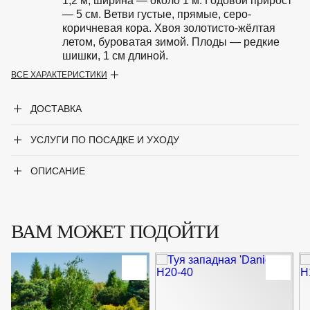
1,2 м, ширина — около 1 м. Годовой прирост
— 5 см. Ветви густые, прямые, серо-
коричневая кора. Хвоя золотисто-жёлтая
летом, буроватая зимой. Плоды — редкие
шишки, 1 см длиной.
ВСЕ ХАРАКТЕРИСТИКИ
Особенности
Предпочитает солнечные места, лёгкую
полутень и хорошо дренированную
ДОСТАВКА
влажную почву. Выдерживает избыточное
увлажнение и сухость почвы.
УСЛУГИ ПО ПОСАДКЕ И УХОДУ
Крупногабаритный товар
Нет
ОПИСАНИЕ
Род
Туя
Сорт
'Globosa Aurea'
ВАМ МОЖЕТ ПОДОЙТИ
Форма
Вечнозелёный кустарник
Цвет хвои
Зелёный