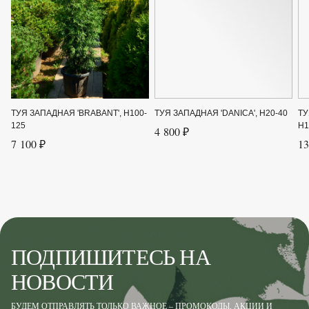
ТУЯ ЗАПАДНАЯ 'BRABANT', H100-
ТУЯ ЗАПАДНАЯ 'DANICA', H20-40
ТУ
125
H1
4 800 ₽
7 100 ₽
13
ПОДПИШИТЕСЬ НА
НОВОСТИ
БУДЕМ ОТПРАВЛЯТЬ ТОЛЬКО ВАЖНОЕ – ПРОМОКОДЫ, АКЦИИ И