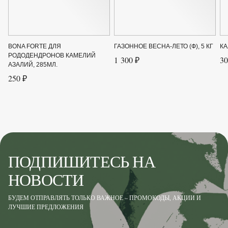
BONA FORTE ДЛЯ
ГАЗОННОЕ ВЕСНА-ЛЕТО (Ф), 5 КГ
КА
РОДОДЕНДРОНОВ КАМЕЛИЙ
1 300 ₽
30
АЗАЛИЙ, 285МЛ.
250 ₽
ПОДПИШИТЕСЬ НА
НОВОСТИ
БУДЕМ ОТПРАВЛЯТЬ ТОЛЬКО ВАЖНОЕ – ПРОМОКОДЫ, АКЦИИ И
ЛУЧШИЕ ПРЕДЛОЖЕНИЯ