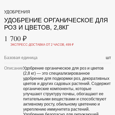
ВКА И
ДЕРЖАТЕЛИ
МАЛАЯ МЕХАНИЗАЦИЯ
УДОБРЕНИЯ
+7 (495) 197 87
УХОД
ОТПУГИВАТЕЛИ ОТ ПТИЦ, НАСЕКОМЫХ И
87
УДОБРЕНИЕ ОРГАНИЧЕСКОЕ ДЛЯ
ГРЫЗУНОВ
САДОВАЯ ОДЕЖДА И ОБУВЬ
РОЗ И ЦВЕТОВ, 2,8КГ
САДОВЫЙ ИНСТРУМЕНТ
СЕМЕНА
1 700 ₽
СРЕДСТВА ЗАЩИТЫ РАСТЕНИЙ И УДОБРЕНИЯ
ТОВАРЫ ДЛЯ БАНЬ И САУН
ЭКСПРЕСС-ДОСТАВКА ОТ 2 ЧАСОВ, 499 ₽
ТОВАРЫ ДЛЯ ПОЛИВА
ТОВАРЫ ДЛЯ ТУРИЗМА И ПИКНИКА
Базовая единица
шт
ТОВАРЫ И АПТЕКА ДЛЯ ПРУДА
ХОЗ ТОВАРЫ
Описание
Удобрение органическое для роз и цветов
(2,8 кг) — это специализированное
Sale
Новинки
Акции
удобрение для подкормки роз, декоративных
цветов и других садовых растений. Содержит
органические компоненты, которые
улучшают структуру почвы, обогащают ее
питательными веществами и способствуют
активному росту, обильному цветению и
укреплению иммунитета растений.
Удобрение безопасно для окружающей