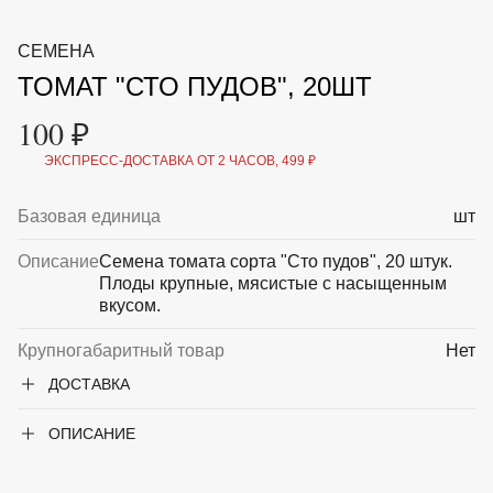
ВКА И
ДЕРЖАТЕЛИ
МАЛАЯ МЕХАНИЗАЦИЯ
СЕМЕНА
+7 (495) 197 87
УХОД
ОТПУГИВАТЕЛИ ОТ ПТИЦ, НАСЕКОМЫХ И
87
ТОМАТ "СТО ПУДОВ", 20ШТ
ГРЫЗУНОВ
САДОВАЯ ОДЕЖДА И ОБУВЬ
100 ₽
САДОВЫЙ ИНСТРУМЕНТ
СЕМЕНА
ЭКСПРЕСС-ДОСТАВКА ОТ 2 ЧАСОВ, 499 ₽
СРЕДСТВА ЗАЩИТЫ РАСТЕНИЙ И УДОБРЕНИЯ
ТОВАРЫ ДЛЯ БАНЬ И САУН
ТОВАРЫ ДЛЯ ПОЛИВА
Базовая единица
шт
ТОВАРЫ ДЛЯ ТУРИЗМА И ПИКНИКА
ТОВАРЫ И АПТЕКА ДЛЯ ПРУДА
Описание
Семена томата сорта "Сто пудов", 20 штук.
ХОЗ ТОВАРЫ
Плоды крупные, мясистые с насыщенным
вкусом.
Sale
Новинки
Акции
Крупногабаритный товар
Нет
ДОСТАВКА
ОПИСАНИЕ