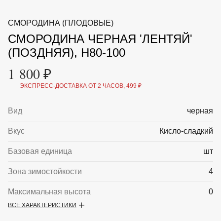
ВКА И
ДЕРЖАТЕЛИ
МАЛАЯ МЕХАНИЗАЦИЯ
СМОРОДИНА (ПЛОДОВЫЕ)
+7 (495) 197 87
УХОД
ОТПУГИВАТЕЛИ ОТ ПТИЦ, НАСЕКОМЫХ И
87
СМОРОДИНА ЧЕРНАЯ 'ЛЕНТЯЙ'
ГРЫЗУНОВ
САДОВАЯ ОДЕЖДА И ОБУВЬ
(ПОЗДНЯЯ), H80-100
САДОВЫЙ ИНСТРУМЕНТ
СЕМЕНА
1 800 ₽
СРЕДСТВА ЗАЩИТЫ РАСТЕНИЙ И УДОБРЕНИЯ
ТОВАРЫ ДЛЯ БАНЬ И САУН
ЭКСПРЕСС-ДОСТАВКА ОТ 2 ЧАСОВ, 499 ₽
ТОВАРЫ ДЛЯ ПОЛИВА
ТОВАРЫ ДЛЯ ТУРИЗМА И ПИКНИКА
Вид
черная
ТОВАРЫ И АПТЕКА ДЛЯ ПРУДА
ХОЗ ТОВАРЫ
Вкус
Кисло-сладкий
Sale
Новинки
Акции
Базовая единица
шт
Зона зимостойкости
4
Максимальная высота
0
ВСЕ ХАРАКТЕРИСТИКИ
Описание
Смородина черная 'Лентяй' —