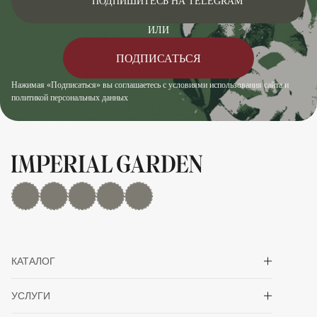
ПОДПИШИТЕСЬ НА TELEGRAM
ИЛИ
ПОДПИСАТЬСЯ
Нажимая «Подписаться» вы соглашаетесь с условиями использования сайта и
политикой персональных данных
MAX
Дзен
YouTube
rutube
Telegram
Показать/скрыть 
КАТАЛОГ
Показать/скрыть 
УСЛУГИ