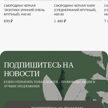
Срок созревания
Август
СМОРОДИНА ЧЕРНАЯ
СМОРОДИНА ЧЕРНАЯ 'НАРА'
СМ
Цвет листвы
Зелёный
'ЭКЗОТИКА' (РАННИЙ ОЧЕНЬ
(СРЕДНЕРАННИЙ КРУПНЫЙ),
(С
КРУПНЫЙ), H40-60
H60-80
H6
850 ₽
1 400 ₽
7 
ПОДПИШИТЕСЬ НА
НОВОСТИ
БУДЕМ ОТПРАВЛЯТЬ ТОЛЬКО ВАЖНОЕ – ПРОМОКОДЫ, АКЦИИ И
ЛУЧШИЕ ПРЕДЛОЖЕНИЯ