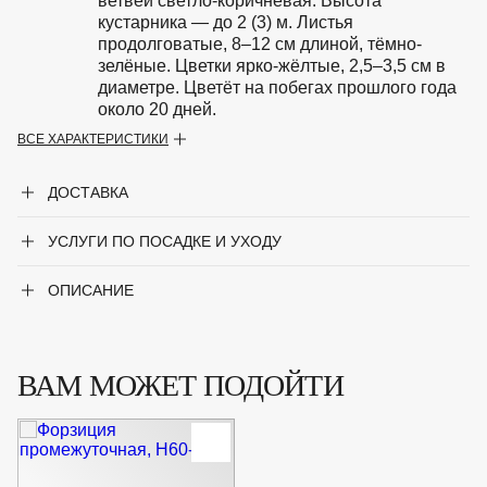
ветвей светло-коричневая. Высота
кустарника — до 2 (3) м. Листья
продолговатые, 8–12 см длиной, тёмно-
зелёные. Цветки ярко-жёлтые, 2,5–3,5 см в
диаметре. Цветёт на побегах прошлого года
около 20 дней.
ВСЕ ХАРАКТЕРИСТИКИ
Особенности
Светолюбива, выносит полутень.
Предпочитает умеренно плодородные
ДОСТАВКА
свежие почвы, не переносит избыточного
увлажнения.
УСЛУГИ ПО ПОСАДКЕ И УХОДУ
Период цветения
Апрель-май
ОПИСАНИЕ
Крупногабаритный товар
Нет
Род
Форзиция
ВАМ МОЖЕТ ПОДОЙТИ
Форма
Листопадный кустарник
Цвет листвы
Зелёный
Цвет цветка
Желтый