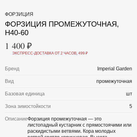
ВКА И
ДЕРЖАТЕЛИ
МАЛАЯ МЕХАНИЗАЦИЯ
ФОРЗИЦИЯ
+7 (495) 197 87
УХОД
ОТПУГИВАТЕЛИ ОТ ПТИЦ, НАСЕКОМЫХ И
87
ФОРЗИЦИЯ ПРОМЕЖУТОЧНАЯ,
ГРЫЗУНОВ
САДОВАЯ ОДЕЖДА И ОБУВЬ
H40-60
САДОВЫЙ ИНСТРУМЕНТ
СЕМЕНА
1 400 ₽
СРЕДСТВА ЗАЩИТЫ РАСТЕНИЙ И УДОБРЕНИЯ
ТОВАРЫ ДЛЯ БАНЬ И САУН
ЭКСПРЕСС-ДОСТАВКА ОТ 2 ЧАСОВ, 499 ₽
ТОВАРЫ ДЛЯ ПОЛИВА
ТОВАРЫ ДЛЯ ТУРИЗМА И ПИКНИКА
Бренд
Imperial Garden
ТОВАРЫ И АПТЕКА ДЛЯ ПРУДА
ХОЗ ТОВАРЫ
Вид
промежуточная
Sale
Новинки
Акции
Базовая единица
шт
Зона зимостойкости
5
Описание
Форзиция промежуточная — это
листопадный кустарник с прямостоячими или
раскидистыми ветвями. Кора молодых