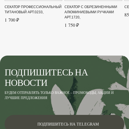
СЕКАТОР ПРОФЕССИОНАЛЬНЫЙ
СЕКАТОР С ОБРЕЗИНЕННЫМИ
СЕ
ТИТАНОВЫЙ АРТ.0233,
АЛЮМИНИЕВЫМИ РУЧКАМИ
85
АРТ.1720,
1 700 ₽
1 750 ₽
ПОДПИШИТЕСЬ НА
НОВОСТИ
БУДЕМ ОТПРАВЛЯТЬ ТОЛЬКО ВАЖНОЕ – ПРОМОКОДЫ, АКЦИИ И
ЛУЧШИЕ ПРЕДЛОЖЕНИЯ
ПОДПИШИТЕСЬ НА TELEGRAM