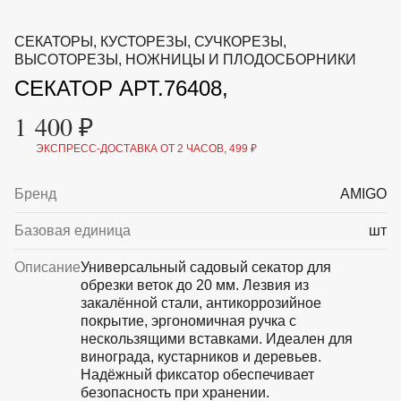
ВКА И
ДЕРЖАТЕЛИ
МАЛАЯ МЕХАНИЗАЦИЯ
СЕКАТОРЫ, КУСТОРЕЗЫ, СУЧКОРЕЗЫ,
+7 (495) 197 87
УХОД
ОТПУГИВАТЕЛИ ОТ ПТИЦ, НАСЕКОМЫХ И
ВЫСОТОРЕЗЫ, НОЖНИЦЫ И ПЛОДОСБОРНИКИ
87
ГРЫЗУНОВ
СЕКАТОР АРТ.76408,
САДОВАЯ ОДЕЖДА И ОБУВЬ
САДОВЫЙ ИНСТРУМЕНТ
1 400 ₽
СЕМЕНА
СРЕДСТВА ЗАЩИТЫ РАСТЕНИЙ И УДОБРЕНИЯ
ЭКСПРЕСС-ДОСТАВКА ОТ 2 ЧАСОВ, 499 ₽
ТОВАРЫ ДЛЯ БАНЬ И САУН
ТОВАРЫ ДЛЯ ПОЛИВА
ТОВАРЫ ДЛЯ ТУРИЗМА И ПИКНИКА
Бренд
AMIGO
ТОВАРЫ И АПТЕКА ДЛЯ ПРУДА
ХОЗ ТОВАРЫ
Базовая единица
шт
Описание
Универсальный садовый секатор для
Sale
Новинки
Акции
обрезки веток до 20 мм. Лезвия из
закалённой стали, антикоррозийное
покрытие, эргономичная ручка с
нескользящими вставками. Идеален для
винограда, кустарников и деревьев.
Надёжный фиксатор обеспечивает
безопасность при хранении.