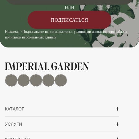
ИЛИ
ПОДПИСАТЬСЯ
Нажимая «Подписаться» вы соглашаетесь с условиями использования сайта и
политикой персональных данных
MAX
Дзен
YouTube
rutube
Telegram
Показать/скрыть 
КАТАЛОГ
Показать/скрыть 
УСЛУГИ
Показать/скрыть 