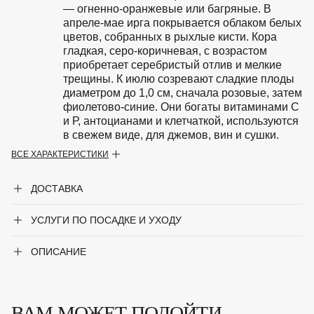
— огненно-оранжевые или багряные. В
апреле-мае ирга покрывается облаком белых
цветов, собранных в рыхлые кисти. Кора
гладкая, серо-коричневая, с возрастом
приобретает серебристый отлив и мелкие
трещины. К июлю созревают сладкие плоды
диаметром до 1,0 см, сначала розовые, затем
фиолетово-синие. Они богаты витаминами С
и Р, антоцианами и клетчаткой, используются
в свежем виде, для джемов, вин и сушки.
ВСЕ ХАРАКТЕРИСТИКИ
Особенности
Предпочитает свежие, увлажнённые
супесчаные или суглинистые почвы с
ДОСТАВКА
нейтральным или слабокислым уровнем
кислотности. Оптимальным местом для
посадки является участок, который
УСЛУГИ ПО ПОСАДКЕ И УХОДУ
хорошо освещается.
ОПИСАНИЕ
Период цветения
Апрель-май
Крупногабаритный товар
Да
ВАМ МОЖЕТ ПОДОЙТИ