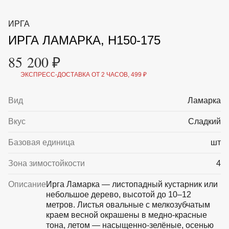
ВКА И
ДЕРЖАТЕЛИ
МАЛАЯ МЕХАНИЗАЦИЯ
ИРГА
+7 (495) 197 87
УХОД
ОТПУГИВАТЕЛИ ОТ ПТИЦ, НАСЕКОМЫХ И
87
ИРГА ЛАМАРКА, H150-175
ГРЫЗУНОВ
САДОВАЯ ОДЕЖДА И ОБУВЬ
85 200 ₽
САДОВЫЙ ИНСТРУМЕНТ
СЕМЕНА
ЭКСПРЕСС-ДОСТАВКА ОТ 2 ЧАСОВ, 499 ₽
СРЕДСТВА ЗАЩИТЫ РАСТЕНИЙ И УДОБРЕНИЯ
ТОВАРЫ ДЛЯ БАНЬ И САУН
ТОВАРЫ ДЛЯ ПОЛИВА
Вид
Ламарка
ТОВАРЫ ДЛЯ ТУРИЗМА И ПИКНИКА
ТОВАРЫ И АПТЕКА ДЛЯ ПРУДА
Вкус
Сладкий
ХОЗ ТОВАРЫ
Базовая единица
шт
Sale
Новинки
Акции
Зона зимостойкости
4
Описание
Ирга Ламарка — листопадный кустарник или
небольшое дерево, высотой до 10–12
метров. Листья овальные с мелкозубчатым
краем весной окрашены в медно-красные
тона, летом — насыщенно-зелёные, осенью