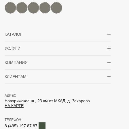
MAX
Дзен
YouTube
rutube
Telegram
Показать/скрыть 
КАТАЛОГ
Показать/скрыть 
УСЛУГИ
Показать/скрыть 
КОМПАНИЯ
Показать/скрыть 
КЛИЕНТАМ
АДРЕС
Новорижское ш., 23 км от МКАД, д. Захарово
НА КАРТЕ
ТЕЛЕФОН
Telegram
8 (495) 197 87 87