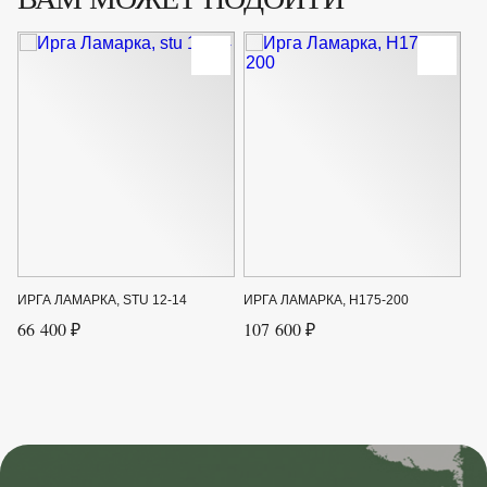
Плод
Фиолетово-синий
Род
Ирга
Срок созревания
Июль
Форма
Листопадный кустарник
Цвет листвы
Красный, Зелёный, Оранжевый
Цвет цветка
Белый
ИРГА ЛАМАРКА, STU 12-14
ИРГА ЛАМАРКА, H175-200
66 400 ₽
107 600 ₽